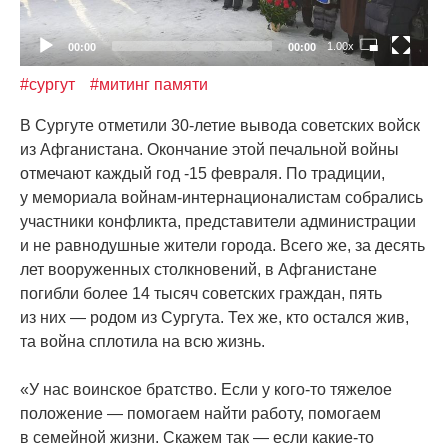
1.00x
00:00
00:00
#сургут
#митинг памяти
В Сургуте отметили 30-летие вывода советских войск
из Афганистана. Окончание этой печальной войны
отмечают каждый год -15 февраля. По традиции,
у мемориала войнам-интернационалистам собрались
участники конфликта, представители администрации
и не равнодушные жители города. Всего же, за десять
лет вооруженных столкновений, в Афганистане
погибли более 14 тысяч советских граждан, пять
из них — родом из Сургута. Тех же, кто остался жив,
та война сплотила на всю жизнь.
«У
нас воинское братство. Если у кого-то тяжелое
положение — помогаем найти работу, помогаем
в семейной жизни. Скажем так — если какие-то