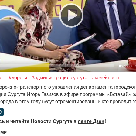
1.0
00:00
ог
#дороги
#администрация сургута
#колейность
орожно-транспортного управления департамента городског
ии Сургута Игорь Газизов в эфире программы
«
Вставай» р
города в этом году будут отремонтированы и кто проводит э
ь и читайте Новости Сургута в
ленте Дзен
!
ЕМЕ: