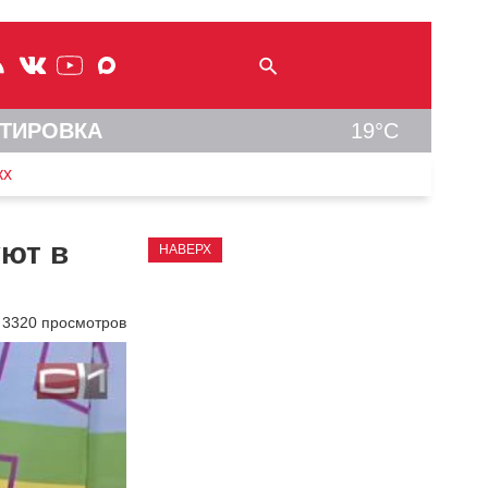
ТИРОВКА
19°C
кх
уют в
НАВЕРХ
3320 просмотров