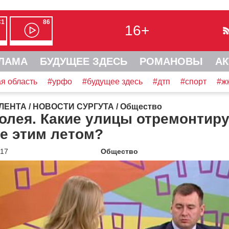
С1
86
16+
ЛАМА
БУДУЩЕЕ ЗДЕСЬ
РОМАНОВЫ
АК
я область
#урфо
#будущее здесь
#дтп
#спорт
#ж
ЛЕНТА
/
НОВОСТИ СУРГУТА
/
Общество
олея. Какие улицы отремонтир
е этим летом?
017
Общество