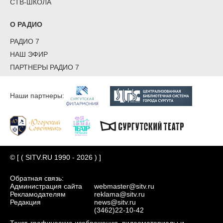
СТВ-ШКОЛА
О РАДИО
РАДИО 7
НАШ ЭФИР
ПАРТНЕРЫ РАДИО 7
Наши партнеры:
© [ ( SITV.RU 1990 - 2026 ) ]
Обратная связь:
Администрация сайта
webmaster@sitv.ru
Рекламодателям
reklama@sitv.ru
Редакция
news@sitv.ru
(3462)22-10-42