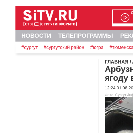
НОВОСТИ
ТЕЛЕПРОГРАММЫ
РЕК
#сургут
#сургутский район
#югра
#тюменска
ГЛАВНАЯ
/
Арбузн
ягоду 
12:24 01.08.2
Фото: СургутИн
Видеоплеер