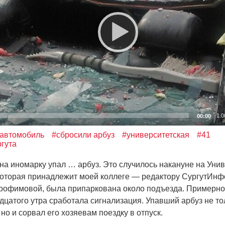
1.0
00:00
 автомобиль
#сбросили арбуз
#университетская
#41
ргута
а иномарку упал … арбуз. Это случилось накануне на Унив
, которая принадлежит моей коллеге — редактору СургутИн
рофимовой, была припаркована около подъезда. Примерно
дцатого утра сработала сигнализация. Упавший арбуз не т
но и сорвал его хозяевам поездку в отпуск.