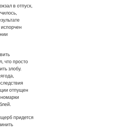
кзал в отпуск,
чилось,
езультате
, испорчен
ании
вить
, что просто
ить злобу.
ягода,
оследствия
иции отпущен
иномарки
блей.
ущерб придется
чинить