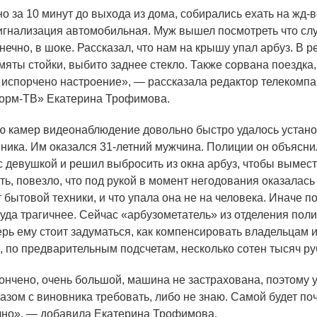
о за 10 минут до выхода из дома, собирались ехать на жд-во
игнализация автомобильная. Муж вышел посмотреть что слу
нечно, в шоке. Рассказал, что нам на крышу упал арбуз. В р
мяты стойки, выбито заднее стекло. Также сорвана поездка
 испорчено настроение», — рассказала редактор телекомп
орм-ТВ» Екатерина Трофимова.
камер видеонаблюдение довольно быстро удалось устано
ика. Им оказался 31-летний мужчина. Полиции он объяснил
с девушкой и решил выбросить из окна арбуз, чтобы вымест
ь, повезло, что под рукой в момент негодования оказалась 
 бытовой техники, и что упала она не на человека. Иначе п
куда трагичнее. Сейчас
«
арбузометатель» из отделения пол
ерь ему стоит задуматься, как компенсировать владельцам 
о, по предварительным подсчетам, несколько сотен тысяч ру
ончено, очень большой, машина не застрахована, поэтому 
разом с виновника требовать, либо не знаю. Самой будет по
но», — добавила Екатерина Трофимова.