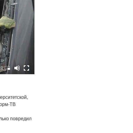
0x
ерситетской,
форм-ТВ
олько повредил