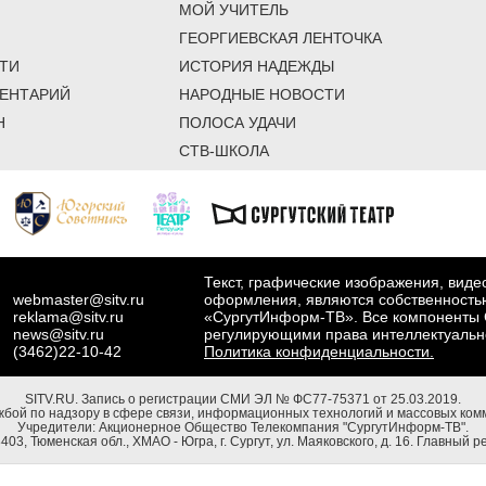
МОЙ УЧИТЕЛЬ
ГЕОРГИЕВСКАЯ ЛЕНТОЧКА
ТИ
ИСТОРИЯ НАДЕЖДЫ
ЕНТАРИЙ
НАРОДНЫЕ НОВОСТИ
Н
ПОЛОСА УДАЧИ
СТВ-ШКОЛА
Текст, графические изображения, вид
webmaster@sitv.ru
оформления, являются собственность
reklama@sitv.ru
«СургутИнформ-ТВ». Все компоненты 
news@sitv.ru
регулирующими права интеллектуальн
(3462)22-10-42
Политика конфиденциальности.
SITV.RU.
Запись о регистрации СМИ ЭЛ № ФС77-75371 от 25.03.2019.
бой по надзору в сфере связи, информационных технологий и массовых комм
Учредители: Акционерное Общество Телекомпания "СургутИнформ-ТВ".
03, Тюменская обл., ХМАО - Югра, г. Сургут, ул. Маяковского, д. 16. Главный р