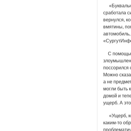
«
Буквальн
сработала с
вернулся, ко
вмятины, по
автомобиль,
«
СургутИнф
С помощью 
злоумышленн
поссорился 
Можно сказат
а не предмет
могли быть 
домой и теп
ущерб. А эт
«
Ущерб, к
каким-то об
проблематич