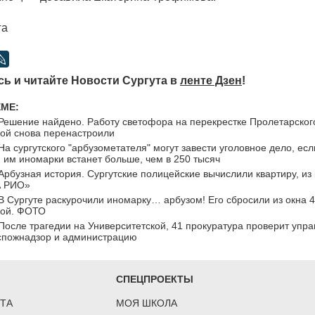
га
ь и читайте Новости Сургута в
ленте Дзен
!
ЕМЕ:
Решение найдено. Работу светофора на перекрестке Пролетарского
кой снова перенастроили
На сургутского "арбузометателя" могут завести уголовное дело, ес
им иномарки встанет больше, чем в 250 тысяч
Арбузная история. Сургутские полицейские вычислили квартиру, из
А РИО»
В Сургуте раскурочили иномарку… арбузом! Его сбросили из окна 
кой. ФОТО
После трагедии на Университетской, 41 прокуратура проверит уп
спожнадзор и администрацию
СПЕЦПРОЕКТЫ
ТА
МОЯ ШКОЛА