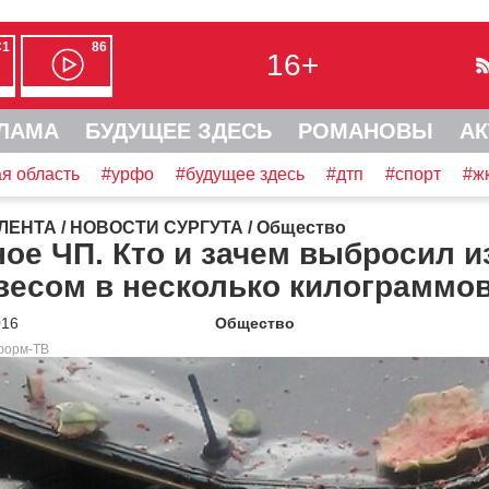
С1
86
16+
ЛАМА
БУДУЩЕЕ ЗДЕСЬ
РОМАНОВЫ
АК
я область
#урфо
#будущее здесь
#дтп
#спорт
#ж
ЛЕНТА
/
НОВОСТИ СУРГУТА
/
Общество
ое ЧП. Кто и зачем выбросил и
весом в несколько килограммо
016
Общество
форм-ТВ