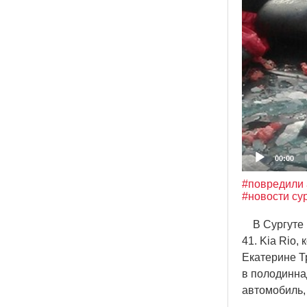
00:00
#повредили
#новости су
В Сургуте н
41. Kia Rio
Екатерине Т
в полодинна
автомобиль, 