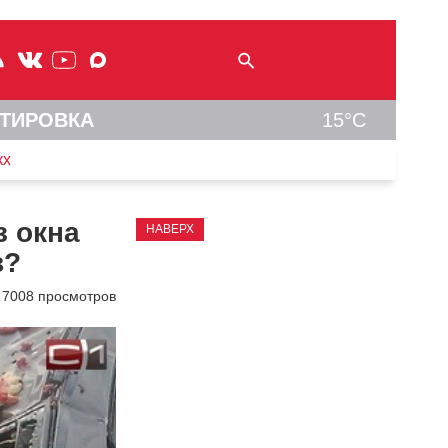
ТИРОВКА
15°C
кх
з окна
НАВЕРХ
в?
7008 просмотров