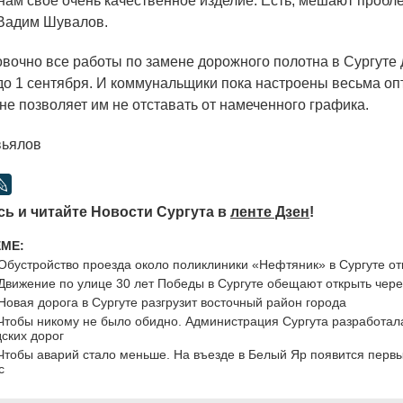
нам свое очень качественное изделие. Есть, мешают проб
Вадим Шувалов.
чно все работы по замене дорожного полотна в Сургуте
о 1 сентября. И коммунальщики пока настроены весьма оп
не позволяет им не отставать от намеченного графика.
вьялов
ь и читайте Новости Сургута в
ленте Дзен
!
ЕМЕ:
Обустройство проезда около поликлиники «Нефтяник» в Сургуте о
Движение по улице 30 лет Победы в Сургуте обещают открыть чер
Новая дорога в Сургуте разгрузит восточный район города
Чтобы никому не было обидно. Администрация Сургута разработал
ских дорог
Чтобы аварий стало меньше. На въезде в Белый Яр появится перв
с