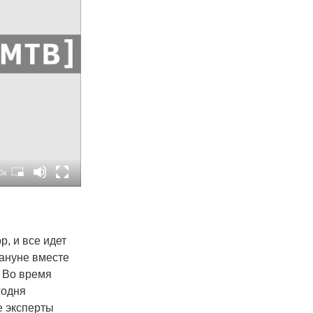
0x
, и все идет
кануне вместе
. Во время
годня
е эксперты