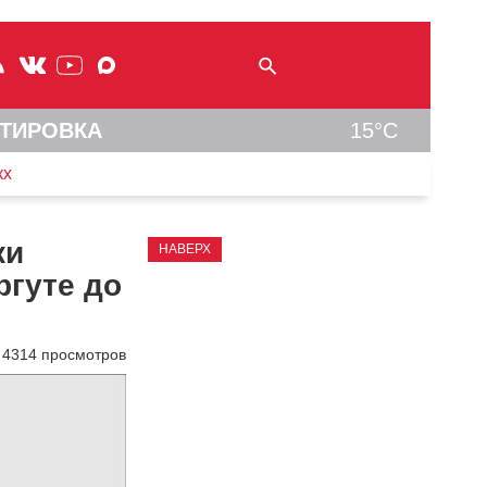
ТИРОВКА
15°C
кх
ки
НАВЕРХ
ргуте до
4314 просмотров