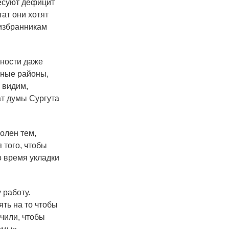
ресуют дефицит
ат они хотят
 избранникам
жности даже
ные районы,
 видим,
ат думы Сургута
олен тем,
 того, чтобы
о время укладки
 работу.
ять на то чтобы
учили, чтобы