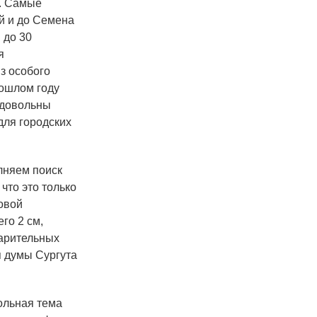
. Самые
й и до Семена
 до 30
я
з особого
рошлом году
 довольны
для городских
лняем поиск
что это только
овой
го 2 см,
варительных
я думы Сургута
ольная тема