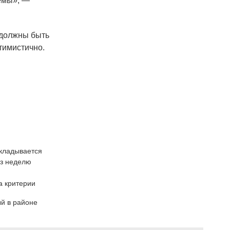
лемы», —
 должны быть
тимистично.
ткладывается
ез неделю
а критерии
ый в районе