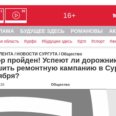
С1
86
16+
ЛАМА
БУДУЩЕЕ ЗДЕСЬ
РОМАНОВЫ
АК
я область
#урфо
#будущее здесь
#дтп
#спорт
#ж
ЛЕНТА
/
НОВОСТИ СУРГУТА
/
Общество
р пройден! Успеют ли дорожни
шить ремонтную кампанию в Су
ября?
016
Общество