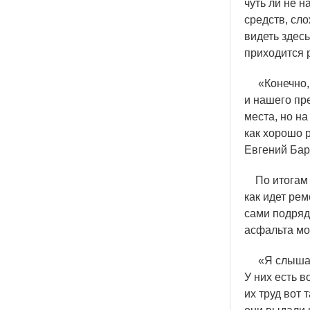
чуть ли не 
средств, сл
видеть здес
приходится р
«
Конечно,
и нашего пр
места, но н
как хорошо 
Евгений Бар
По итогам о
как идет ре
сами подряд
асфальта мо
«
Я слышал
У них есть 
их труд вот 