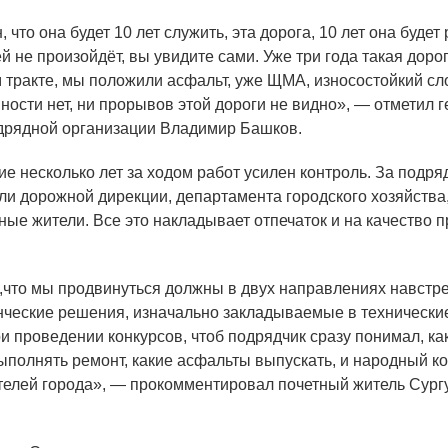
, что она будет 10 лет служить, эта дорога, 10 лет она будет 
ей не произойдёт, вы увидите сами. Уже три года такая доро
 тракте, мы положили асфальт, уже ЩМА, износостойкий сл
йности нет, ни прорывов этой дороги не видно», — отметил
дрядной организации Владимир Башков.
 несколько лет за ходом работ усилен контроль. За подря
ли дорожной дирекции, департамента городского хозяйства
ные жители. Все это накладывает отпечаток и на качество 
что мы продвинуться должны в двух направлениях навстреч
нческие решения, изначально закладываемые в технические
и проведении конкурсов, чтоб подрядчик сразу понимал, ка
ыполнять ремонт, какие асфальты выпускать, и народный ко
телей города», — прокомментировал почетный житель Сург