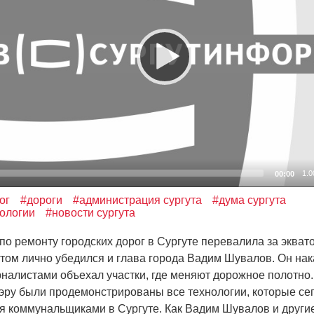
1.0
00:00
ог
#дороги
#администрация сургута
#дума сургута
ологии
#новости сургута
 ремонту городских дорог в Сургуте перевалила за экватор
 этом лично убедился и глава города Вадим Шувалов. Он на
рналистами объехал участки, где меняют дорожное полотно
эру были продемонстрированы все технологии, которые се
я коммунальщиками в Сургуте. Как Вадим Шувалов и други