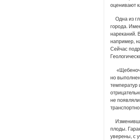
оценивают к
Одна из гла
города. Име
нареканий. 
например, н
Сейчас подр
Геологическ
«
Щебеноч
но выполнен
температур 
отрицательн
не появляли
транспортно
Изменившиес
плоды. Гара
уверены, с 