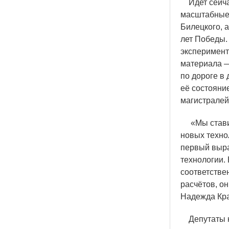
Идет сейчас
масштабные 
Билецкого, 
лет Победы.
эксперимент
материала —
по дороге в
её состояни
магистралей
«
Мы став
новых техно
первый выра
технологии.
соответстве
расчётов, о
Надежда Кр
Депутаты к 