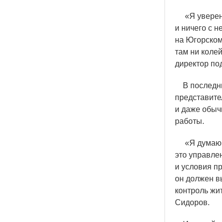
«
Я уверен
и ничего с н
на Югорском
там ни коле
директор по
В последние
представите
и даже обыч
работы.
«
Я думаю,
это управле
и условия пр
он должен в
контроль жи
Сидоров.