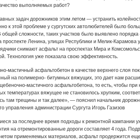
ачество выполняемых работ?
вных задач дорожников этим летом — устранить колейност
нно к этой проблеме у сургутских автолюбителей было боль
В общей сложности, таких участков было выявлено порядка 
а проспекте Ленина, улицах Республики и Мелик-Карамова 
ядчики снимают асфальт на проспектах Мира и Комсомольс
ой. Технология уже показала свою эффективность.
но-мастичный асфальтобетон в качестве верхнего слоя пок
ный на полимерно- битумных вяжущих, это дает нам расши
щебеночно-мастичного асфальтобетона, то есть, чтобы при 
ых температурах вяжущее не становилось хрупким, соответ
сь там трещины и так далее», — пояснил начальник дорожн
го управления администрации Сургута Игорь Газизов
я за последнее время подходы к ремонтной кампании уж
нтия на отремонтированные дороги составляет 4 года. Под
учетом применяемых материалов, асфальт продержится ещ