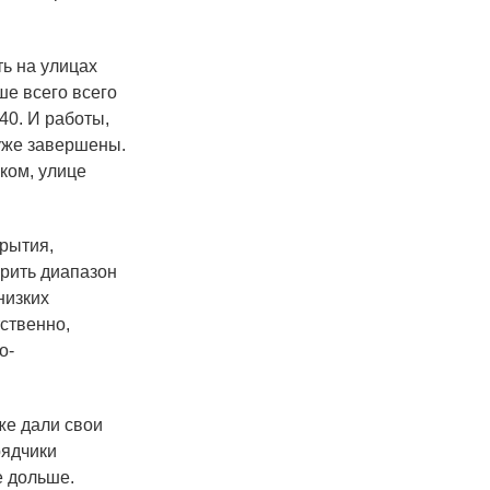
ь на улицах
ше всего всего
40. И работы,
уже завершены.
ком, улице
рытия,
рить диапазон
низких
ственно,
о-
е дали свои
рядчики
е дольше.