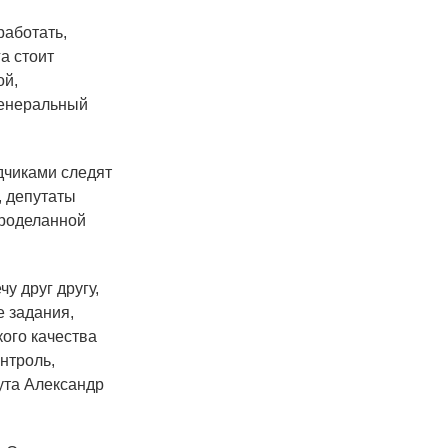
работать,
га стоит
ой,
 генеральный
дчиками следят
, депутаты
проделанной
у друг другу,
 задания,
кого качества
нтроль,
ута Александр