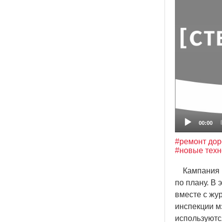
00:00
#ремонт дор
#новые техн
Кампания по
по плану. В
вместе с жу
инспекции м
используютс