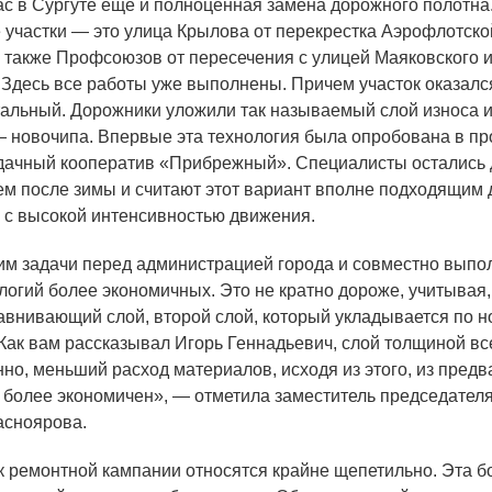
 в Сургуте еще и полноценная замена дорожного полотна
участки — это улица Крылова от перекрестка Аэрофлотско
а также Профсоюзов от пересечения с улицей Маяковского и
 Здесь все работы уже выполнены. Причем участок оказалс
альный. Дорожники уложили так называемый слой износа и
 новочипа. Впервые эта технология была опробована в п
 дачный кооператив
«
Прибрежный». Специалисты остались
ем после зимы и считают этот вариант вполне подходящим 
 с высокой интенсивностью движения.
им задачи перед администрацией города и совместно выпо
логий более экономичных. Это не кратно дороже, учитывая, 
внивающий слой, второй слой, который укладывается по н
 Как вам рассказывал Игорь Геннадьевич, слой толщиной все
нно, меньший расход материалов, исходя из этого, из пред
н более экономичен», — отметила заместитель председател
асноярова.
ремонтной кампании относятся крайне щепетильно. Эта б