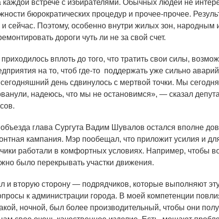
на каждой встрече с избирателями. Обычных людей не инте
ожности бюрократических процедур и прочее-прочее. Результ
ь и сейчас. Поэтому, особенно внутри жилых зон, народным
емонтировать дороги чуть ли не за свой счет.
 приходилось вплоть до того, что тратить свои силы, возмо
едприятия на то, чтоб
где-то
поддержать уже сильно аварий
а сегодняшний день сдвинулось с мертвой точки. Мы сегодня
рванули, надеюсь, что мы не остановимся», — сказал депут
сов.
бъезда глава Сургута Вадим Шувалов остался вполне дов
монтная кампания. Мэр пообещал, что приложит усилия и для
чики работали в комфортных условиях. Например, чтобы в
жно было перекрывать участки движения.
 и вторую сторону — подрядчиков, которые выполняют эту
вопросы к администрации города. В моей компетенции повли
такой, ночной, был более производительный, чтобы они пол