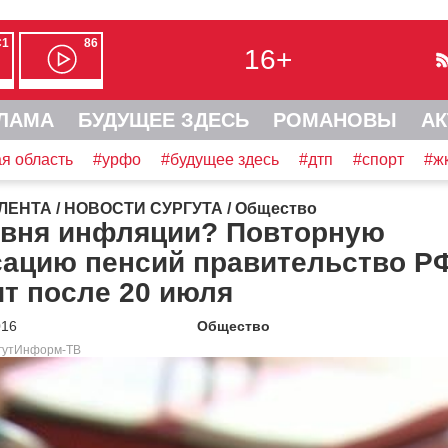
С1
86
16+
ЛАМА
БУДУЩЕЕ ЗДЕСЬ
РОМАНОВЫ
АК
я область
#урфо
#будущее здесь
#дтп
#спорт
#ж
ЛЕНТА
/
НОВОСТИ СУРГУТА
/
Общество
овня инфляции? Повторную
сацию пенсий правительство Р
т после 20 июля
016
Общество
ргутИнформ-ТВ