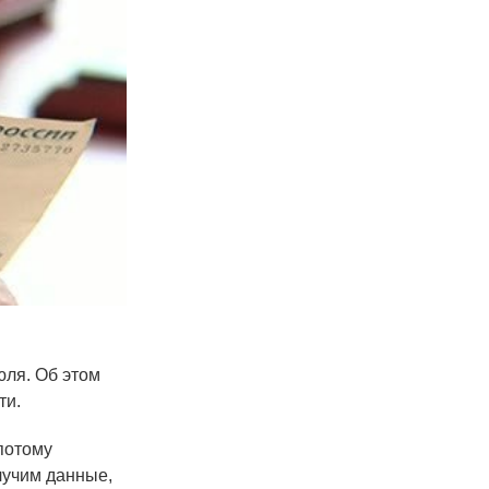
ля. Об этом
ти.
 потому
олучим данные,