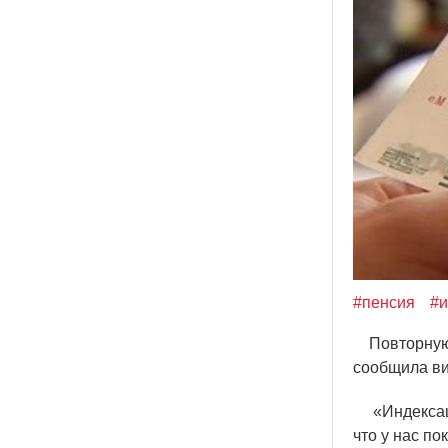
#пенсия
#
Повторную и
сообщила ви
«
Индекса
что у нас по