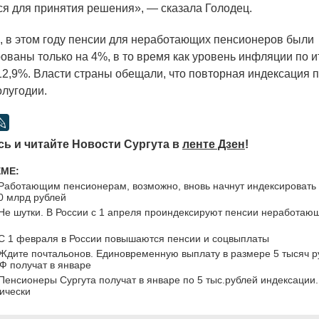
я для принятия решения», — сказала Голодец.
в этом году пенсии для неработающих пенсионеров были
ованы только на 4%, в то время как уровень инфляции по и
 12,9%. Власти страны обещали, что повторная индексация 
олугодии.
ь и читайте Новости Сургута в
ленте Дзен
!
ЕМЕ:
Работающим пенсионерам, возможно, вновь начнут индексировать
0 млрд рублей
Не шутки. В России с 1 апреля проиндексируют пенсии неработаю
С 1 февраля в России повышаются пенсии и соцвыплаты
Ждите почтальонов. Единовременную выплату в размере 5 тысяч р
Ф получат в январе
Пенсионеры Сургута получат в январе по 5 тыс.рублей индексации
ически