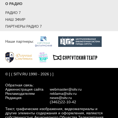
О РАДИО
РАДИО 7
НАШ ЭФИР
ПАРТНЕРЫ РАДИО 7
Наши партнеры:
© [ ( SITV.RU 1990 - 2026 ) ]
Обратная связь:
Администрация сайта
webmaster@sitv.ru
Рекламодателям
reklama@sitv.ru
Редакция
news@sitv.ru
(3462)22-10-42
Текст, графические изображения, видеоматериалы и
другие элементы содержания и оформления, являются
собственностью Акционерного Общества Телекомпания