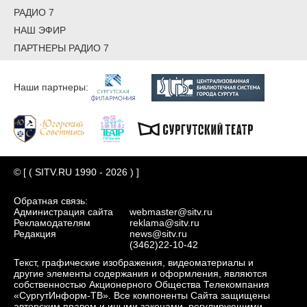
РАДИО 7
НАШ ЭФИР
ПАРТНЕРЫ РАДИО 7
Наши партнеры:
© [ ( SITV.RU 1990 - 2026 ) ]
Обратная связь:
Администрация сайта
webmaster@sitv.ru
Рекламодателям
reklama@sitv.ru
Редакция
news@sitv.ru
(3462)22-10-42
Текст, графические изображения, видеоматериалы и
другие элементы содержания и оформления, являются
собственностью Акционерного Общества Телекомпания
«СургутИнформ-ТВ». Все компоненты Сайта защищены
авторским правом и иными законами, регулирующими