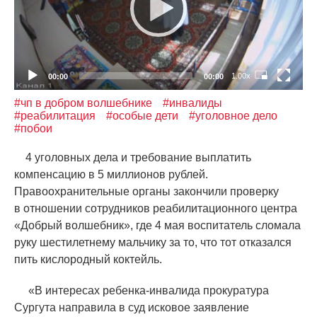
1.00x
00:00
00:00
#чп в добром волшебнике
#инвалиды
#реабилитация
#особые дети
#уголовное дело
#побои
4 уголовных дела и требование выплатить
компенсацию в 5 миллионов рублей.
Правоохранительные органы закончили проверку
в отношении сотрудников реабилитационного центра
«
Добрый волшебник», где 4 мая воспитатель сломала
руку шестилетнему мальчику за то, что тот отказался
пить кислородный коктейль.
«
В интересах ребенка-инвалида прокуратура
Сургута направила в суд исковое заявление