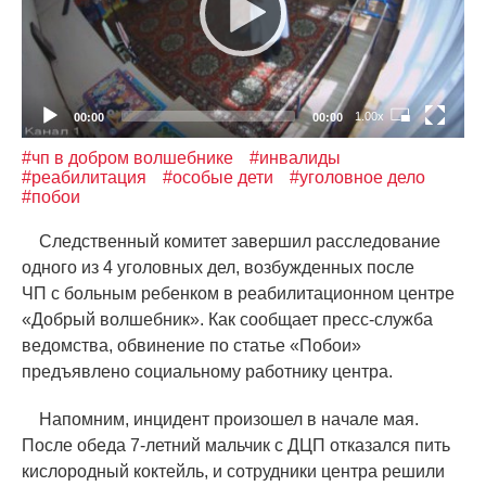
1.00x
00:00
00:00
#чп в добром волшебнике
#инвалиды
#реабилитация
#особые дети
#уголовное дело
#побои
Следственный комитет завершил расследование
одного из 4 уголовных дел, возбужденных после
ЧП с больным ребенком в реабилитационном центре
«
Добрый волшебник». Как сообщает пресс-служба
ведомства, обвинение по статье
«
Побои»
предъявлено социальному работнику центра.
Напомним, инцидент произошел в начале мая.
После обеда 7-летний мальчик с ДЦП отказался пить
кислородный коктейль, и сотрудники центра решили