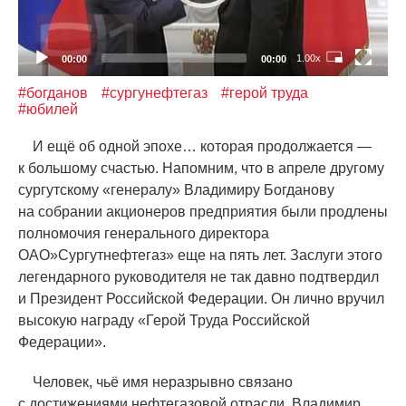
1.00x
00:00
00:00
#богданов
#сургунефтегаз
#герой труда
#юбилей
И ещё об одной эпохе… которая продолжается —
к большому счастью. Напомним, что в апреле другому
сургутскому
«
генералу» Владимиру Богданову
на собрании акционеров предприятия были продлены
полномочия генерального директора
ОАО»Сургутнефтегаз» еще на пять лет. Заслуги этого
легендарного руководителя не так давно подтвердил
и Президент Российской Федерации. Он лично вручил
высокую награду
«
Герой Труда Российской
Федерации».
Человек, чьё имя неразрывно связано
с достижениями нефтегазовой отрасли, Владимир