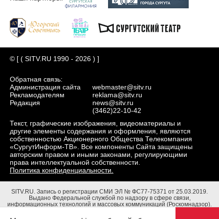
© [ ( SITV.RU 1990 - 2026 ) ]
Обратная связь:
Администрация сайта
webmaster@sitv.ru
Рекламодателям
reklama@sitv.ru
Редакция
news@sitv.ru
(3462)22-10-42
Текст, графические изображения, видеоматериалы и
другие элементы содержания и оформления, являются
собственностью Акционерного Общества Телекомпания
«СургутИнформ-ТВ». Все компоненты Сайта защищены
авторским правом и иными законами, регулирующими
права интеллектуальной собственности.
Политика конфиденциальности.
SITV.RU.
Запись о регистрации СМИ ЭЛ № ФС77-75371 от 25.03.2019.
Выдано Федеральной службой по надзору в сфере связи,
информационных технологий и массовых коммуникаций (Роскомнадзор).
Учредители: Акционерное Общество Телекомпания "СургутИнформ-ТВ".
Адрес редакции: 628403, Тюменская обл., ХМАО - Югра, г. Сургут, ул.