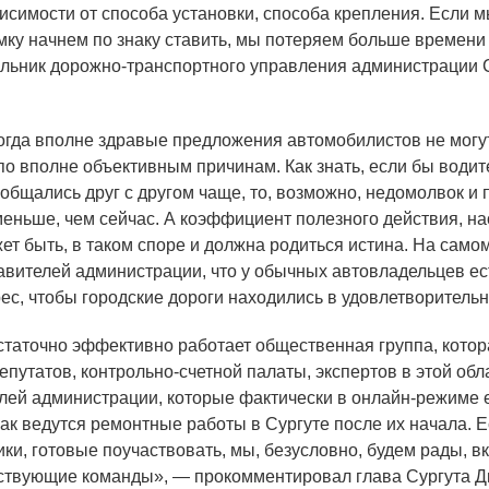
висимости от способа установки, способа крепления. Если 
мку начнем по знаку ставить, мы потеряем больше времени 
альник дорожно-транспортного управления администрации 
гда вполне здравые предложения автомобилистов не могу
о вполне объективным причинам. Как знать, если бы водит
 общались друг с другом чаще, то, возможно, недомолвок и
меньше, чем сейчас. А коэффициент полезного действия, на
ет быть, в таком споре и должна родиться истина. На самом
тавителей администрации, что у обычных автовладельцев ес
ес, чтобы городские дороги находились в удовлетворительн
статочно эффективно работает общественная группа, котор
епутатов, контрольно-счетной палаты, экспертов в этой обла
лей администрации, которые фактически в онлайн-режиме
как ведутся ремонтные работы в Сургуте после их начала. Е
ки, готовые поучаствовать, мы, безусловно, будем рады, 
тствующие команды», — прокомментировал глава Сургута Д