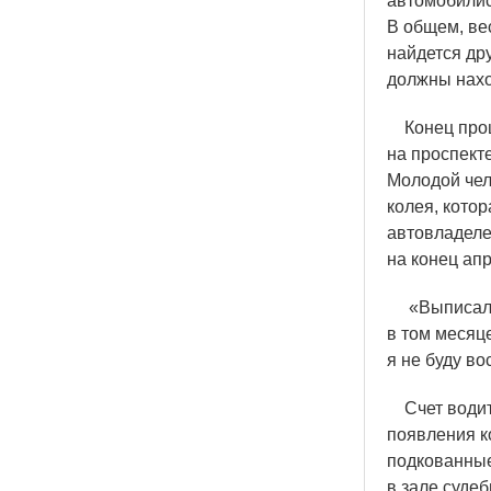
автомобилист
В общем, ве
найдется дру
должны нахо
Конец прошл
на проспект
Молодой чел
колея, кото
автовладеле
на конец апр
«
Выписал
в том месяце
я не буду в
Счет водите
появления к
подкованные
в зале суде