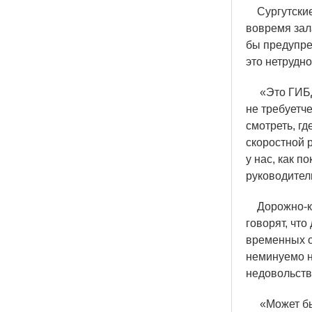
Сургутские 
вовремя зал
бы предупре
это нетрудн
«
Это ГИБД
не требует
че
смотреть, г
скоростной 
у нас, как п
руководител
Дорожно-ком
говорят, чт
временных о
неминуемо н
недовольств
«
Может бы