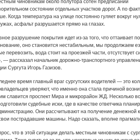
стным чиновникам около полутора сотен предписаний
ворительном состоянии отдельных участков дорог. А по фак
е. Когда температура на улице постоянно гуляет вокруг ну
лужах, асфальт разрушается прямо на глазах.
ное разрушение покрытия идет из-за того, что оттаивает п
снование, оно становится нестабильным, мы продолжаем ез
е перевозить, вода стоит на проезжей части, отсутствует с
, — рассказал начальник дорожно-транспортного управлен
ии Сургута Игорь Газизов.
еднее время главный враг сургутских водителей — это кол
овладельцев уверяют, что именно она стала причиной возн
им славится проспект Мира и микрорайон ЖД. Несколько в
подготовили судебные иски, где в качестве ответчика плани
дминистрацию. Они рассчитывают на получение денежной 
 свои пострадавшие машины. Надо сказать, вполне прагмат
ос, что в этой ситуации делать местным чиновникам с сур