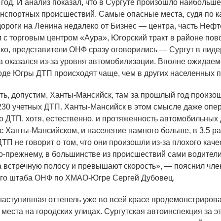
 год. И анализ показал, что в Сургуте произошло наибольш
нспортных происшествий. Самые опасные места, судя по к
 дороги на Ленина недалеко от Бизнес — центра, часть Неф
 с торговым центром
«
Аура», Югорский тракт в районе пов
ко, представители ОНФ сразу оговорились — Сургут в лиде
а оказался из-за уровня автомобилизации. Вполне ожидаемо
оде Югры ДТП происходят чаще, чем в других населенных п
ть, допустим, Ханты-Мансийск, там за прошлый год произо
 230 учетных ДТП. Ханты-Мансийск в этом смысле даже опер
по ДТП, хотя, естественно, и протяженность автомобильных 
 с Ханты-Мансийском, и население намного больше, в 3,5 р
ТП не говорит о том, что они произошли из-за плохого каче
о-прежнему, в большинстве из происшествий сами водители
 встречную полосу и превышают скорость», — пояснил чле
го штаба ОНФ по ХМАО-Югре Сергей Дубовец.
ступившая оттепель уже во всей красе продемонстриров
места на городских улицах. Сургутская автоинспекция за э