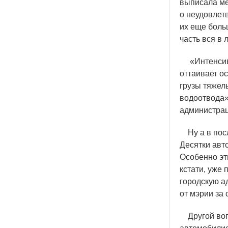
выписала ме
о неудовлет
их еще больш
часть вся в 
«
Интенсив
оттаивает о
грузы тяжелы
водоотвода»
администрац
Ну а в посл
Десятки авт
Особенно эт
кстати, уже 
городскую а
от мэрии за
Другой вопр