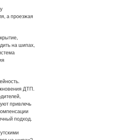
ту
ля, а проезжая
окрытие,
дить на шипах,
истема
ия
ейность.
икновения ДТП.
одителей,
руют привлечь
компенсации
ичный подход.
гутскими