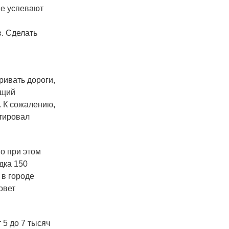
не успевают
. Сделать
ивать дороги,
ющий
. К сожалению,
нтировал
о при этом
дка 150
 в городе
овет
 5 до 7 тысяч