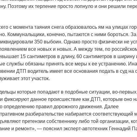
тину. Поэтому их терпение просто лопнуло и они решили пер
го с момента таяния снега образовалось ям на улицах горо
но. Коммунальщики, конечно, пытаются с ними бороться. За
ликвидировали 350 выбоин. Однако просто физически не у
 появлением все новых и новых. А между тем, по российско
вышает 15 сантиметров в длину, 60 сантиметров в ширину и
ые службы обязаны принять все меры к ее устранению. Ин
овении ДТП водитель имеет все основания подать в суд на 
уживает этот участок.
дельцы которые попадают в подобные ситуации, во-первых
ни фиксируют данное происшествие как ДТП, которым оно н
по определению правил дорожного движения. Далее
тративном разбирательстве набирается соответствующий 
дъявляют претензии собственнику либо той организации, ко
ание и ремонт», — пояснил эксперт-автотехник Геннадий П