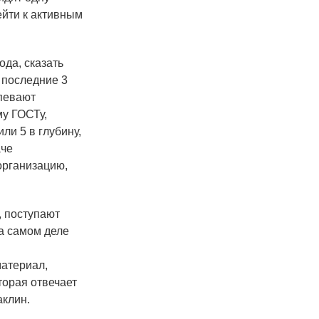
ейти к активным
да, сказать
 последние 3
спевают
му ГОСТу,
ли 5 в глубину,
аче
организацию,
, поступают
а самом деле
материал,
торая отвечает
аклин.