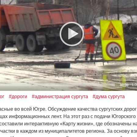
1.0
00:00
ог
#дороги
#администрация сургута
#дума сургута
ые во всей Югре. Обсуждение качества сургутских дорог
цах информационных лент. На этот раз с подачи Югорского
составили интерактивную
«
Карту жизни», где обозначены 
частки в каждом из муниципалитетов региона. За основу вз