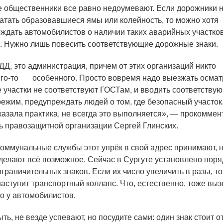
общественники все равно недоумевают. Если дорожники 
атать образовавшиеся ямы или колейность, то можно хотя
ждать автомобилистов о наличии таких аварийных участков
о. Нужно лишь повесить соответствующие дорожные знаки.
Д, это администрация, причем от этих организаций никто
го-то
особенного. Просто вовремя надо выезжать осматр
де участки не соответствуют ГОСТам, и вводить соответству
режим, предупреждать людей о том, где безопасный участок
оказала практика, не всегда это выполняется», — прокомме
ь правозащитной организации Сергей Глинских.
мунальные службы этот упрёк в свой адрес принимают, н
о делают всё возможное. Сейчас в Сургуте установлено поря
граничительных знаков. Если их число увеличить в разы, то
аступит транспортный коллапс. Что, естественно, тоже выз
о у автомобилистов.
ть, не везде успевают, но посудите сами: один знак стоит от