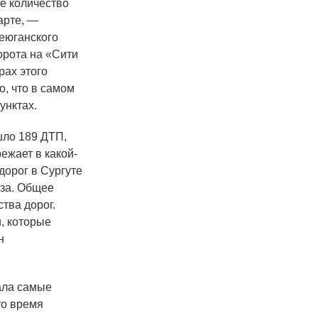
ее количество
арте, —
теюганского
орота на
«
Сити
рах этого
, что в самом
унктах.
шло 189 ДТП,
ежает в какой-
дорог в Сургуте
аза. Общее
ства дорог.
, которые
н
ала самые
то время