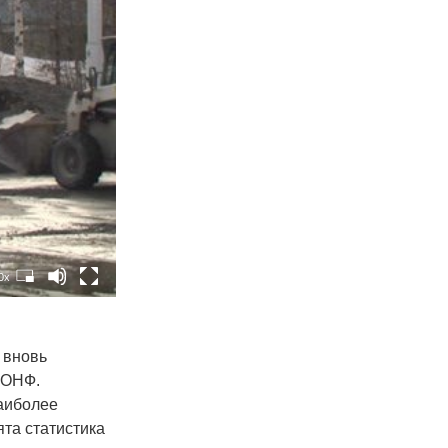
0x
 вновь
 ОНФ.
наиболее
ята статистика