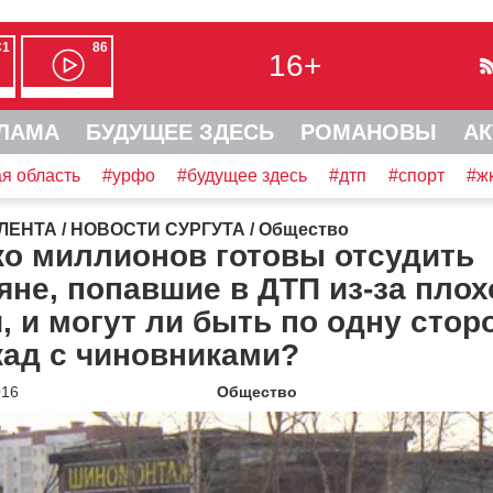
С1
86
16+
ЛАМА
БУДУЩЕЕ ЗДЕСЬ
РОМАНОВЫ
АК
я область
#урфо
#будущее здесь
#дтп
#спорт
#ж
ЛЕНТА
/
НОВОСТИ СУРГУТА
/
Общество
ко миллионов готовы отсудить
яне, попавшие в ДТП из-за плох
, и могут ли быть по одну стор
кад с чиновниками?
016
Общество