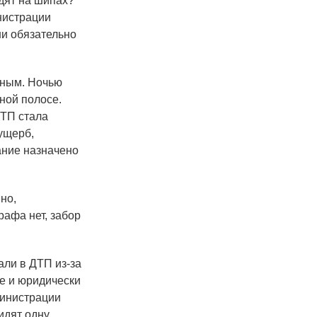
здят на шипах?
инистрации
ни обязательно
чным. Ночью
ной полосе.
ДТП стала
ущерб,
ание назначено
но,
рафа нет, забор
али в ДТП из-за
ые и юридически
министрации
идят одну