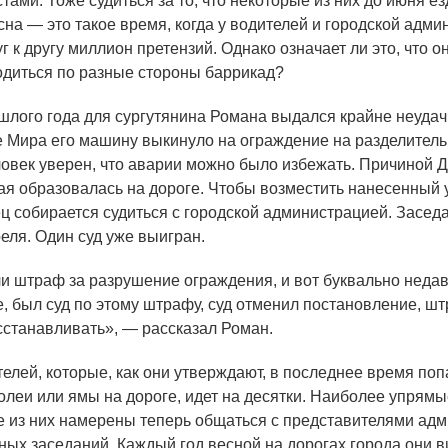
ами. Тоже судиться за то, что некоторые из них до июня е
сна — это такое время, когда у водителей и городской адм
г к другу миллион претензий. Однако означает ли это, что о
диться по разные стороны баррикад?
ого года для сургутянина Романа выдался крайне неуда
е Мира его машину выкинуло на ограждение на разделитель
овек уверен, что аварии можно было избежать. Причиной 
рая образовалась на дороге. Чтобы возместить нанесенный 
ц собирается судиться с городской администрацией. Засед
еля. Один суд уже выигран.
и штраф за разрушение ограждения, и вот буквально недав
, был суд по этому штрафу, суд отменил постановление, шт
осстанавливать», — рассказал Роман.
лей, которые, как они утверждают, в последнее время поп
олеи или ямы на дороге, идет на десятки. Наиболее упрям
 из них намерены теперь общаться с представителями ад
бных заседаний. Каждый год весной на дорогах города они в