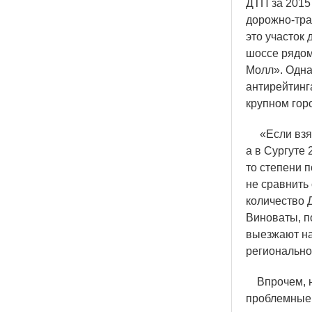
ДТП за 2015
дорожно-тра
это участок
шоссе рядом
Молл». Одна
антирейтинг
крупном гор
«
Если взя
а в Сургуте
то степени 
не сравнить
количество Д
Виноваты, п
выезжают на
регионально
Впрочем, на
проблемные 