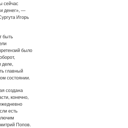
мы сейчас
и денег», —
Сургута Игорь
т быть
ели
 претензий было
оборот,
 деле,
ть главный
ом состоянии.
ая создана
сти, конечно,
 ежедневно
сли есть
включим
митрий Попов.