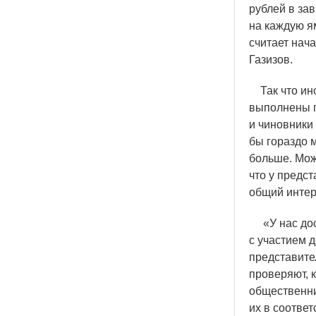
рублей в за
на каждую я
считает нач
Газизов.
Так что ино
выполнены п
и чиновники
бы гораздо 
больше. Мож
что у предс
общий интер
«
У нас до
с участием д
представите
проверяют, 
общественни
их в соотве