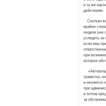
и ту же кар
действиям.
Сколько все
крайне слож
недели они 
уследить за
если яма пре
ответственн
при возникн
которая обсл
«
Автовла
грамотно, о
и является 
при админис
и потом пре
за обслужив