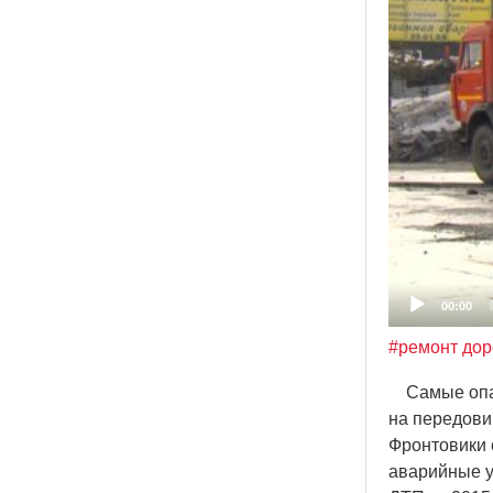
00:00
#ремонт дор
Самые опасн
на передови
Фронтовики 
аварийные у