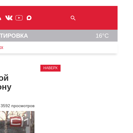
ТИРОВКА
16°C
кх
НАВЕРХ
ой
ону
3592 просмотров