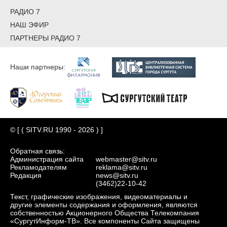
РАДИО 7
НАШ ЭФИР
ПАРТНЕРЫ РАДИО 7
Наши партнеры:
© [ ( SITV.RU 1990 - 2026 ) ]
Обратная связь:
Администрация сайта
webmaster@sitv.ru
Рекламодателям
reklama@sitv.ru
Редакция
news@sitv.ru
(3462)22-10-42
Текст, графические изображения, видеоматериалы и
другие элементы содержания и оформления, являются
собственностью Акционерного Общества Телекомпания
«СургутИнформ-ТВ». Все компоненты Сайта защищены