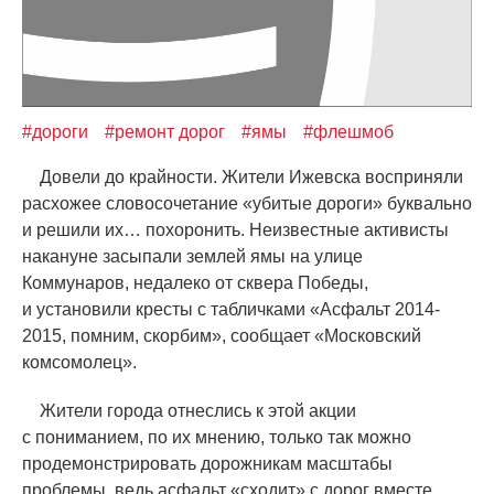
#дороги
#ремонт дорог
#ямы
#флешмоб
Довели до крайности. Жители Ижевска восприняли
расхожее словосочетание
«
убитые дороги» буквально
и решили их… похоронить. Неизвестные активисты
накануне засыпали землей ямы на улице
Коммунаров, недалеко от сквера Победы,
и установили кресты с табличками
«
Асфальт 2014-
2015, помним, скорбим», сообщает
«
Московский
комсомолец».
Жители города отнеслись к этой акции
с пониманием, по их мнению, только так можно
продемонстрировать дорожникам масштабы
проблемы, ведь асфальт
«
сходит» с дорог вместе