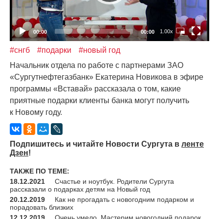
1.00x
00:00
00:00
#снгб
#подарки
#новый год
Начальник отдела по работе с партнерами ЗАО
«
Сургутнефтегазбанк» Екатерина Новикова в эфире
программы
«
Вставай» рассказала о том, какие
приятные подарки клиенты банка могут получить
к Новому году.
Подпишитесь и читайте Новости Сургута в
ленте
Дзен
!
ТАКЖЕ ПО ТЕМЕ:
18.12.2021
Счастье и ноутбук. Родители Сургута
рассказали о подарках детям на Новый год
20.12.2019
Как не прогадать с новогодним подарком и
порадовать близких
12.12.2019
Очень умело. Мастерим новогодний подарок