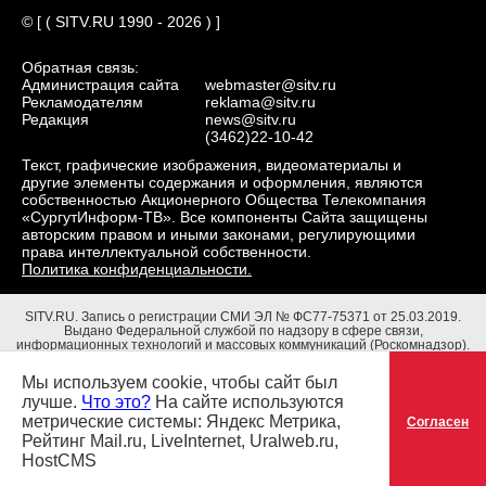
© [ ( SITV.RU 1990 - 2026 ) ]
Обратная связь:
Администрация сайта
webmaster@sitv.ru
Рекламодателям
reklama@sitv.ru
Редакция
news@sitv.ru
(3462)22-10-42
Текст, графические изображения, видеоматериалы и
другие элементы содержания и оформления, являются
собственностью Акционерного Общества Телекомпания
«СургутИнформ-ТВ». Все компоненты Сайта защищены
авторским правом и иными законами, регулирующими
права интеллектуальной собственности.
Политика конфиденциальности.
SITV.RU.
Запись о регистрации СМИ ЭЛ № ФС77-75371 от 25.03.2019.
Выдано Федеральной службой по надзору в сфере связи,
информационных технологий и массовых коммуникаций (Роскомнадзор).
Учредители: Акционерное Общество Телекомпания "СургутИнформ-ТВ".
Адрес редакции: 628403, Тюменская обл., ХМАО - Югра, г. Сургут, ул.
Мы используем cookie, чтобы сайт был
Маяковского, д. 16. Главный редактор: Чубенко В.Л.
лучше.
Что это?
На сайте используются
метрические системы: Яндекс Метрика,
Согласен
Рейтинг Mail.ru, LiveInternet, Uralweb.ru,
HostCMS