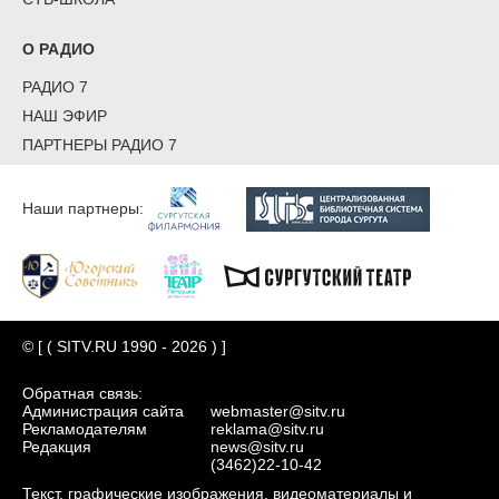
О РАДИО
РАДИО 7
НАШ ЭФИР
ПАРТНЕРЫ РАДИО 7
Наши партнеры:
© [ ( SITV.RU 1990 - 2026 ) ]
Обратная связь:
Администрация сайта
webmaster@sitv.ru
Рекламодателям
reklama@sitv.ru
Редакция
news@sitv.ru
(3462)22-10-42
Текст, графические изображения, видеоматериалы и