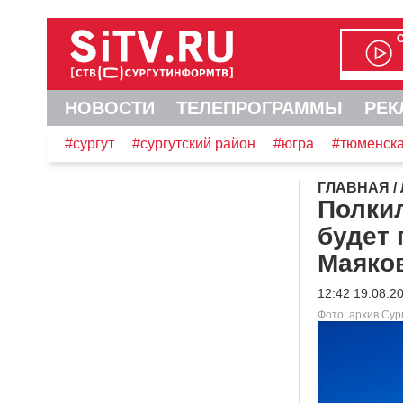
НОВОСТИ
ТЕЛЕПРОГРАММЫ
РЕК
#сургут
#сургутский район
#югра
#тюменска
ГЛАВНАЯ
/
Полкил
будет 
Маяко
12:42 19.08.2
Фото: архив Су
Видеоплеер