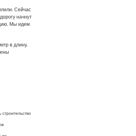
елили. Сейчас
дорогу начнут
ацию. Мы идем
етр в длину.
лены
ь строительство
ов
т до