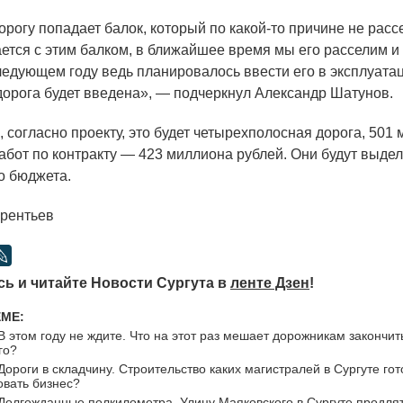
рогу попадает балок, который по какой-то причине не расс
ется с этим балком, в ближайшее время мы его расселим и 
следующем году ведь планировалось ввести его в эксплуат
 дорога будет введена», — подчеркнул Александр Шатунов.
огласно проекту, это будет четырехполосная дорога, 501 м
абот по контракту — 423 миллиона рублей. Они будут выде
о бюджета.
рентьев
ь и читайте Новости Сургута в
ленте Дзен
!
ЕМЕ:
В этом году не ждите. Что на этот раз мешает дорожникам закончит
го?
Дороги в складчину. Строительство каких магистралей в Сургуте гот
вать бизнес?
Долгожданные полкилометра. Улицу Маяковского в Сургуте продля