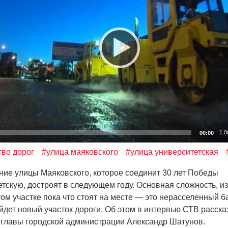
1.0
00:00
тво дорог
#улица маяковского
#улица университетская
 улицы Маяковского, которое соединит 30 лет Победы
етскую, достроят в следующем году. Основная сложность, из
ом участке пока что стоят на месте — это нерасселенный б
йдет новый участок дороги. Об этом в интервью СТВ расска
 главы городской администрации Александр Шатунов.