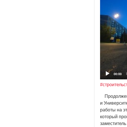
00:00
#строительс
Продолжение
и Университ
работы на эт
который про
заместитель