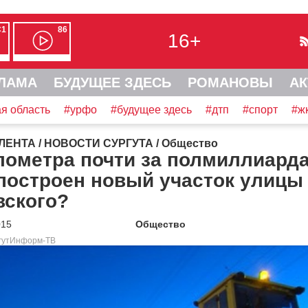
С1
86
16+
ЛАМА
БУДУЩЕЕ ЗДЕСЬ
РОМАНОВЫ
АК
я область
#урфо
#будущее здесь
#дтп
#спорт
#ж
ЛЕНТА
/
НОВОСТИ СУРГУТА
/
Общество
ометра почти за полмиллиарда
построен новый участок улицы
вского?
015
Общество
ргутИнформ-ТВ