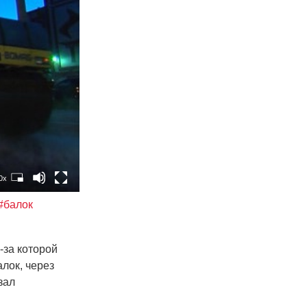
0x
#балок
-за которой
алок, через
зал