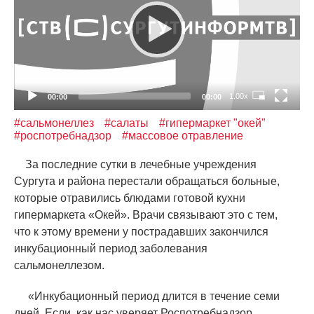
1.00x
00:00
00:00
#сальмонеллез
#салаты
#гипермаркет "окей"
#роспотребнадзор
#массовое отравление
За последние сутки в лечебные учреждения
Сургута и района перестали обращаться больные,
которые отравились блюдами готовой кухни
гипермаркета
«
Окей». Врачи связывают это с тем,
что к этому времени у пострадавших закончился
инкубационный период заболевания
сальмонеллезом.
«
Инкубационный период длится в течение семи
дней. Если, как нас уверяет Роспотребнадзор,