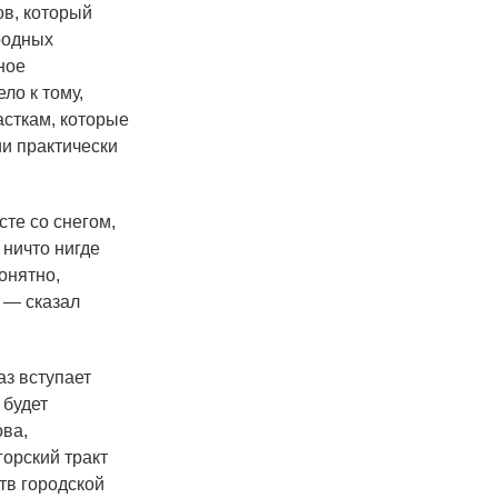
в, который
ародных
ное
ло к тому,
асткам, которые
ии практически
те со снегом,
 ничто нигде
онятно,
, — сказал
аз вступает
 будет
ова,
горский тракт
тв городской