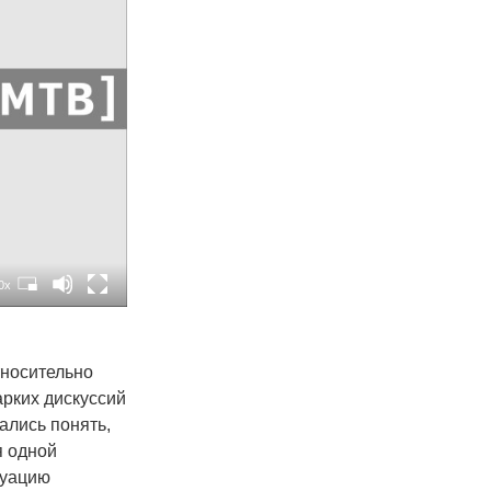
0x
тносительно
арких дискуссий
ались понять,
я одной
туацию