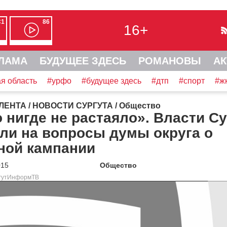
С1
86
16+
ЛАМА
БУДУЩЕЕ ЗДЕСЬ
РОМАНОВЫ
АК
я область
#урфо
#будущее здесь
#дтп
#спорт
#ж
ЛЕНТА
/
НОВОСТИ СУРГУТА
/
Общество
 нигде не растаяло». Власти Су
ли на вопросы думы округа о
ной кампании
015
Общество
ргутИнформТВ