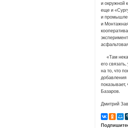
и окружной 
еще и
«
Сург
и промышлен
и Монтажная
кооперативам
эксперимент
асфальтовая 
«
Там нека
его связать,
на то, что п
добавления 
показывает,
Базаров.
Дмитрий За
Подпишитес