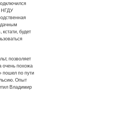
подключился
е НГДУ
водственная
к дачным
 кстати, будет
льзоваться
ьт, позволяет
на очень похожа
пошел по пути
ульсию. Опыт
метил Владимир