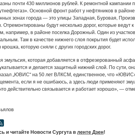
казны почти 430 миллионов рублей. К ремонтной кампании 
утнефтегаз». Основной фронт работ у нефтяников в район
ных зонах города — это улицы Западная, Буровая, Произ
. Отремонтированы будут несколько дорог, которые ведут 
, например, в районе поселка Дорожный. Один из участков,
альным. Там в качестве нижнего слоя покрытия будет испо
крошка, которую сняли с других городских дорог.
я эмульсия, которая добавляется в отфрезерованный асфал
 укатывается и делается защитный нижний слой. По сути, о
оказал „ЮВИС“ на 50 лет ВЛКСМ, единственное, что
«
ЮВИС» 
цемента, если я не ошибаюсь, а здесь люди применяют эм
 что действительно связывается и работает хорошо», — от
вьялов
ь и читайте Новости Сургута в
ленте Дзен
!