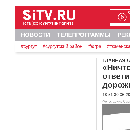
НОВОСТИ
ТЕЛЕПРОГРАММЫ
РЕК
#сургут
#сургутский район
#югра
#тюменска
ГЛАВНАЯ
/
«Ничто
ответи
дорож
18:51 30.06.2
Фото: архив Су
Видеоплеер