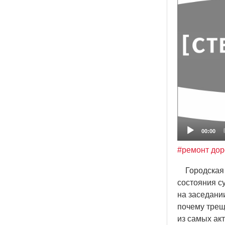
00:00
#ремонт дор
Городская а
состояния с
на заседани
почему трещ
из самых ак