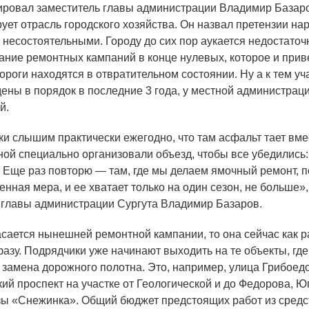
ровал заместитель главы администрации Владимир Базаро
рует отрасль городского хозяйства. Он назвал претензии н
 несостоятельными. Городу до сих пор аукается недостаточ
ние ремонтных кампаний в конце нулевых, которое и приве
ороги находятся в отвратительном состоянии. Ну а к тем уч
ены в порядок в последние 3 года, у местной администрац
й.
и слышим практически ежегодно, что там асфальт тает вмес
ной специально организовали объезд, чтобы все убедились:
. Еще раз повторю — там, где мы делаем ямочный ремонт, п
енная мера, и ее хватает только на один сезон, не больше»
 главы администрации Сургута Владимир Базаров.
сается нынешней ремонтной кампании, то она сейчас как р
фазу. Подрядчики уже начинают выходить на те объекты, где
 замена дорожного полотна. Это, например, улица Грибоед
ий проспект на участке от Геологической и до Федорова, Ю
зы
«
Снежинка». Общий бюджет предстоящих работ из средс