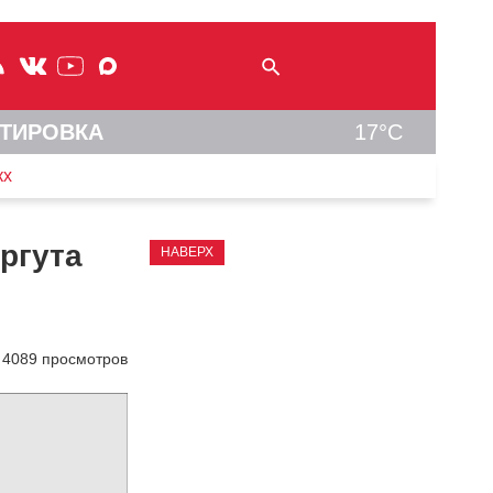
ТИРОВКА
17°C
кх
ргута
НАВЕРХ
4089 просмотров