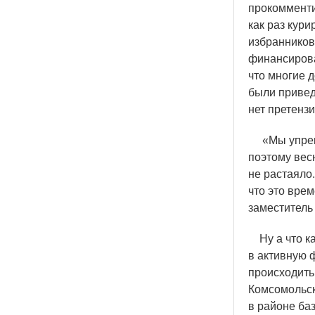
прокомменти
как раз кури
избранников
финансирова
что многие д
были привед
нет претензи
«
Мы упрек
поэтому вес
не растаяло
что это врем
заместитель
Ну а что ка
в активную 
происходить
Комсомольск
в районе ба