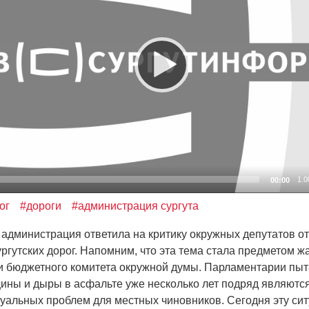
1.0
00:00
ог
#дороги
#администрация сургута
дминистрация ответила на критику окружных депутатов о
ургутских дорог. Напомним, что эта тема стала предметом ж
и бюджетного комитета окружной думы. Парламентарии пыт
ины и дыры в асфальте уже несколько лет подряд являютс
туальных проблем для местных чиновников. Сегодня эту си