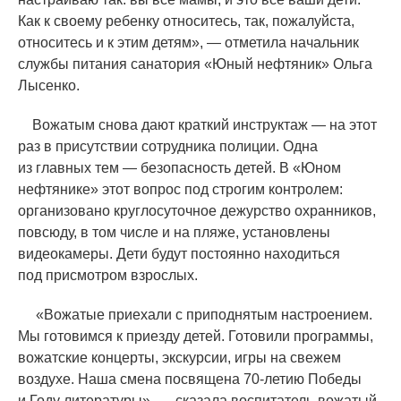
Как к своему ребенку относитесь, так, пожалуйста,
относитесь и к этим детям», — отметила начальник
службы питания санатория
«
Юный нефтяник» Ольга
Лысенко.
Вожатым снова дают краткий инструктаж — на этот
раз в присутствии сотрудника полиции. Одна
из главных тем — безопасность детей. В
«
Юном
нефтянике» этот вопрос под строгим контролем:
организовано круглосуточное дежурство охранников,
повсюду, в том числе и на пляже, установлены
видеокамеры. Дети будут постоянно находиться
под присмотром взрослых.
«
Вожатые приехали с приподнятым настроением.
Мы готовимся к приезду детей. Готовили программы,
вожатские концерты, экскурсии, игры на свежем
воздухе. Наша смена посвящена 70-летию Победы
и Году литературы», — сказала воспитатель-вожатый