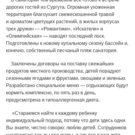
дорогих гостей из Сургута. Огромная ухоженная
территория благоухает свежескошенной травой
и ароматом цветущих растений, в жилых корпусах
трех дружин —
«
Романтики»,
«
Искатели» и
«
Олимпийская» — наводят последний лоск.
Подготовлены к новому купальному сезону бассейн и,
конечно, собственный песчаный пляж санатория.
Заключены договоры на поставку свежайших
продуктов местного производства, детей порадуют
сезонными ягодами и фруктами, овощами и зеленью.
Разработано специальное меню — отдыхающих будут
кормить комплексно, по пять раз в день,
предусмотрена и гипоаллергенная диета.
«
Стараемся найти к каждому ребенку
индивидуальный подход, потому что дети здесь одни.
Вы знаете, честно говорю: люблю детей. Сотрудников
настраиваю так: вы все мамы, и это все ваши дети.