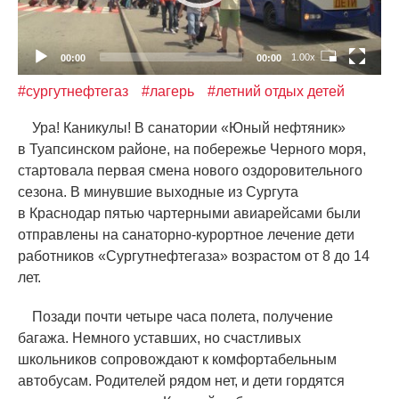
1.00x
00:00
00:00
#сургутнефтегаз
#лагерь
#летний отдых детей
Ура! Каникулы! В санатории
«
Юный нефтяник»
в Туапсинском районе, на побережье Черного моря,
стартовала первая смена нового оздоровительного
сезона. В минувшие выходные из Сургута
в Краснодар пятью чартерными авиарейсами были
отправлены на санаторно-курортное лечение дети
работников
«
Сургутнефтегаза» возрастом от 8 до 14
лет.
Позади почти четыре часа полета, получение
багажа. Немного уставших, но счастливых
школьников сопровождают к комфортабельным
автобусам. Родителей рядом нет, и дети гордятся