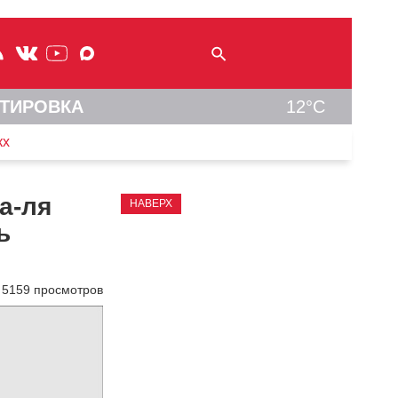
ТИРОВКА
12°C
кх
а-ля
НАВЕРХ
ь
5159 просмотров