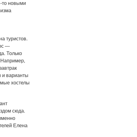
и-то новыми
ризма
а туристов.
ос —
да. Только
. Например,
 завтрак
ы и варианты
емые хостелы
ант
здом сюда.
 именно
телей Елена