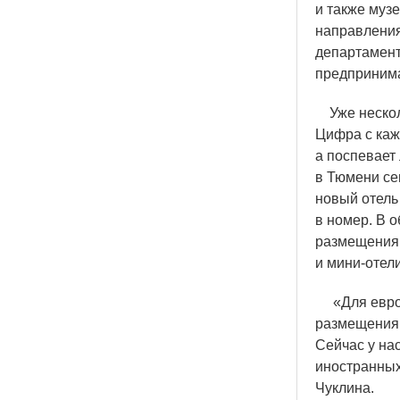
и также муз
направления
департамент
предпринима
Уже несколь
Цифра с каж
а поспевает 
в Тюмени се
новый отель 
в номер. В 
размещения 
и мини-отели
«
Для евр
размещения.
Сейчас у на
иностранных
Чуклина.