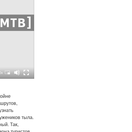
0x
войне
ршрутов,
узнать
ружеников тыла.
ный. Так,
она туристов.