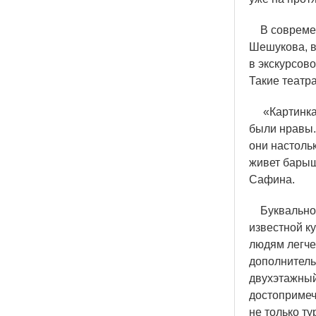
В современ
Шешукова, в
в экскурсов
Такие театр
«
Картинка
были нравы.
они настольк
живет барыш
Сафина.
Буквально п
известной к
людям легче
дополнитель
двухэтажный
достопримеч
не только ту