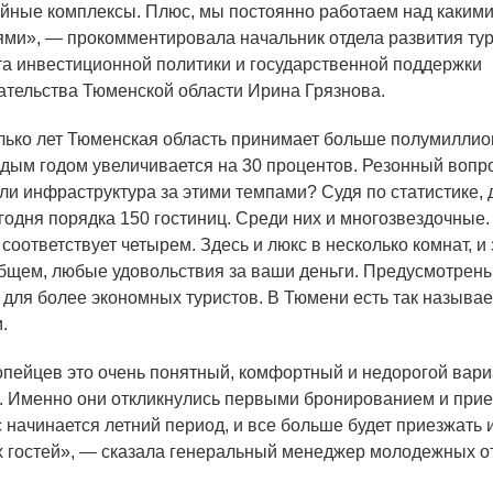
ейные комплексы. Плюс, мы постоянно работаем над каким
ми», — прокомментировала начальник отдела развития ту
а инвестиционной политики и государственной поддержки
тельства Тюменской области Ирина Грязнова.
ко лет Тюменская область принимает больше полумиллион
дым годом увеличивается на 30 процентов. Резонный вопр
ли инфраструктура за этими темпами? Судя по статистике, 
годня порядка 150 гостиниц. Среди них и многозвездочные
соответствует четырем. Здесь и люкс в несколько комнат, и
общем, любые удовольствия за ваши деньги. Предусмотрен
для более экономных туристов. В Тюмени есть так называ
.
опейцев это очень понятный, комфортный и недорогой вари
 Именно они откликнулись первыми бронированием и прие
с начинается летний период, и все больше будет приезжать
 гостей», — сказала генеральный менеджер молодежных о