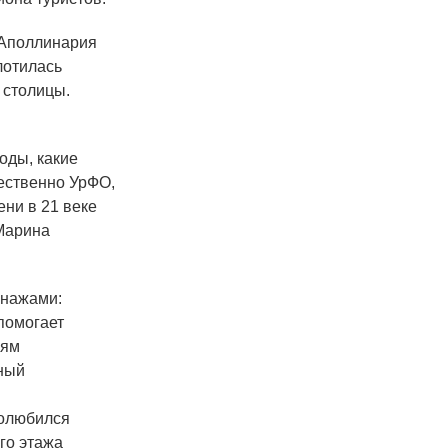
 Аполлинария
лотилась
 столицы.
моды, какие
щественно УрФО,
ени в 21 веке
 Марина
онажами:
 помогает
иям
ный
полюбился
ого этажа