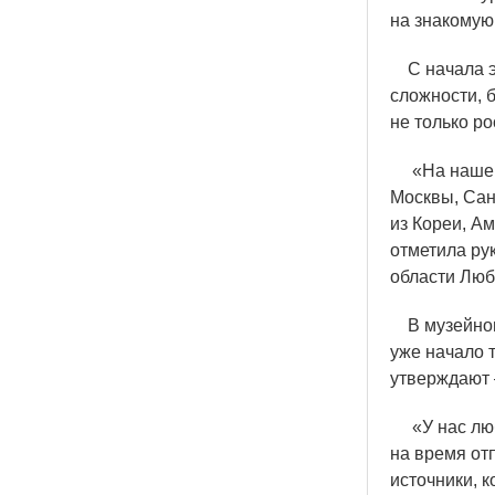
на знакомую
С начала эт
сложности, б
не только ро
«
На нашем
Москвы, Сан
из Кореи, А
отметила ру
области Люб
В музейном 
уже начало т
утверждают 
«
У нас лю
на время отп
источники, 