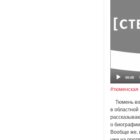
00:00
#тюменская 
Тюмень воен
в областной
рассказываю
о биографии
Вообще же, в
уже на прот