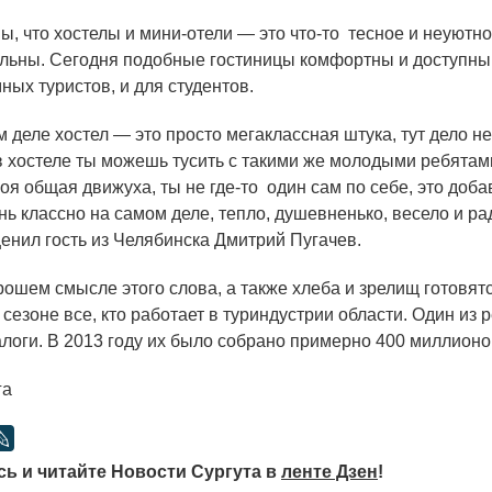
 что хостелы и мини-отели — это
что-то
тесное и неуютно
альны. Сегодня подобные гостиницы комфортны и доступны
ных туристов, и для студентов.
 деле хостел — это просто мегаклассная штука, тут дело не
 в хостеле ты можешь тусить с такими же молодыми ребятами
своя общая движуха, ты не
где-то
один сам по себе, это доба
ь классно на самом деле, тепло, душевненько, весело и рад
ценил гость из Челябинска Дмитрий Пугачев.
ошем смысле этого слова, а также хлеба и зрелищ готовятс
езоне все, кто работает в туриндустрии области. Один из 
логи. В 2013 году их было собрано примерно 400 миллионо
га
ь и читайте Новости Сургута в
ленте Дзен
!