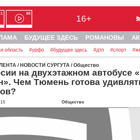
С1
86
16+
ЛАМА
БУДУЩЕЕ ЗДЕСЬ
РОМАНОВЫ
АК
я область
#урфо
#будущее здесь
#дтп
#спорт
#ж
ЛЕНТА
/
НОВОСТИ СУРГУТА
/
Общество
сии на двухэтажном автобусе «
н». Чем Тюмень готова удивлят
тов?
015
Общество