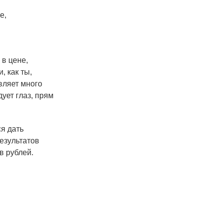
е,
 в цене,
, как ты,
вляет много
ует глаз, прям
я дать
результатов
в рублей.