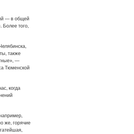
ий — в общей
. Более того,
Челябинска,
ты, также
тные», —
кса Тюменской
ас, когда
мнений
 например,
о же, горячие
огатейшая,