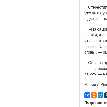
Стереотипы,
уже не акту
и для эконом
«
На самом
а в том, что
у вас есть 
плюсов. Очен
огонь», — о
Огня, в хор
в нынешнем с
работы — на
Мария Леби
Подпишитес