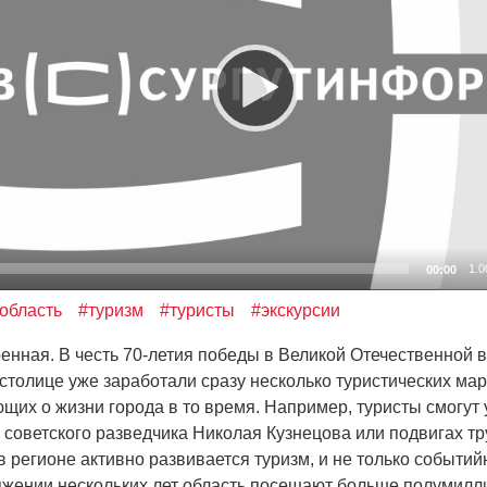
1.0
00:00
область
#туризм
#туристы
#экскурсии
ная. В честь 70-летия победы в Великой Отечественной 
 столице уже заработали сразу несколько туристических ма
щих о жизни города в то время. Например, туристы смогут 
 советского разведчика Николая Кузнецова или подвигах т
 регионе активно развивается туризм, и не только событий
яжении нескольких лет область посещают больше полумилли