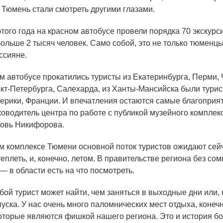
 Тюмень стали смотреть другими глазами.
ого года на красном автобусе провели порядка 70 экскурс
ольше 2 тысяч человек. Само собой, это не только тюменцы
ссияне.
 автобусе прокатились туристы из Екатеринбурга, Перми, 
кт-Петербурга, Салехарда, из Ханты-Мансийска были турис
мерики, Франции. И впечатления остаются самые благоприя
ководитель центра по работе с публикой музейного компле
овь Никифорова.
комплексе Тюмени основной поток туристов ожидают сейч
еплеть, и, конечно, летом. В правительстве региона без со
— в области есть на что посмотреть.
бой турист может найти, чем заняться в выходные дни или,
уска. У нас очень много паломнических мест отдыха, конечн
которые являются фишкой нашего региона. Это и история б