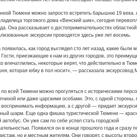
ной Тюмени можно запросто встретить барышню 19 века.
ладелица торгового дома
«
Венский шик», сегодня перевоп
ода. Она рассказывает о достопримечательностях областной
ализованные экскурсии проводятся здесь уже лет восемь.
 появилась, как город выглядел сто лет назад, какие были 
 Гости, приезжающие к нам из других городов, это преиму
о впечатлились, некоторые верят, что действительно в Тюм
ня, которая юбку в пол носит», — рассказала экскурсовод
о всей Тюмени можно прогуляться с историческими перс
упчихой или даже царскими особами. Это, с одной стороны,
 воспринимать информацию, а с другой — придает экскурс
ный шарм. Еще одна фишка туристической Тюмени — крас
 автобус. Он уже сам по себе успел стать городской
ательностью. Появился он в конце прошлого года и сразу 
ристам, но и местным жителям. Они говорят, с высоты втор