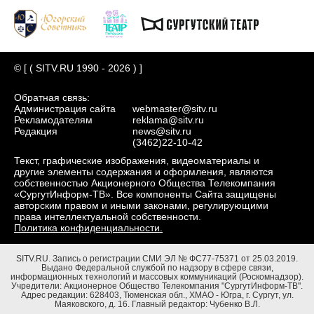
© [ ( SITV.RU 1990 - 2026 ) ]
Обратная связь:
Администрация сайта
webmaster@sitv.ru
Рекламодателям
reklama@sitv.ru
Редакция
news@sitv.ru
(3462)22-10-42
Текст, графические изображения, видеоматериалы и
другие элементы содержания и оформления, являются
собственностью Акционерного Общества Телекомпания
«СургутИнформ-ТВ». Все компоненты Сайта защищены
авторским правом и иными законами, регулирующими
права интеллектуальной собственности.
Политика конфиденциальности.
SITV.RU.
Запись о регистрации СМИ ЭЛ № ФС77-75371 от 25.03.2019.
Выдано Федеральной службой по надзору в сфере связи,
информационных технологий и массовых коммуникаций (Роскомнадзор).
Учредители: Акционерное Общество Телекомпания "СургутИнформ-ТВ".
Адрес редакции: 628403, Тюменская обл., ХМАО - Югра, г. Сургут, ул.
Маяковского, д. 16. Главный редактор: Чубенко В.Л.