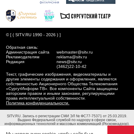
© [ ( SITV.RU 1990 - 2026 ) ]
Обратная связь:
Администрация сайта
webmaster@sitv.ru
Рекламодателям
reklama@sitv.ru
Редакция
news@sitv.ru
(3462)22-10-42
Текст, графические изображения, видеоматериалы и
другие элементы содержания и оформления, являются
собственностью Акционерного Общества Телекомпания
«СургутИнформ-ТВ». Все компоненты Сайта защищены
авторским правом и иными законами, регулирующими
права интеллектуальной собственности.
Политика конфиденциальности.
SITV.RU.
Запись о регистрации СМИ ЭЛ № ФС77-75371 от 25.03.2019.
Выдано Федеральной службой по надзору в сфере связи,
информационных технологий и массовых коммуникаций (Роскомнадзор).
Учредители: Акционерное Общество Телекомпания "СургутИнформ-ТВ".
Адрес редакции: 628403, Тюменская обл., ХМАО - Югра, г. Сургут, ул.