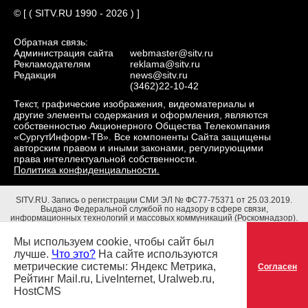
© [ ( SITV.RU 1990 - 2026 ) ]
Обратная связь:
Администрация сайта
webmaster@sitv.ru
Рекламодателям
reklama@sitv.ru
Редакция
news@sitv.ru
(3462)22-10-42
Текст, графические изображения, видеоматериалы и
другие элементы содержания и оформления, являются
собственностью Акционерного Общества Телекомпания
«СургутИнформ-ТВ». Все компоненты Сайта защищены
авторским правом и иными законами, регулирующими
права интеллектуальной собственности.
Политика конфиденциальности.
SITV.RU.
Запись о регистрации СМИ ЭЛ № ФС77-75371 от 25.03.2019.
Выдано Федеральной службой по надзору в сфере связи,
информационных технологий и массовых коммуникаций (Роскомнадзор).
Учредители: Акционерное Общество Телекомпания "СургутИнформ-ТВ".
Адрес редакции: 628403, Тюменская обл., ХМАО - Югра, г. Сургут, ул.
Мы используем cookie, чтобы сайт был
Маяковского, д. 16. Главный редактор: Чубенко В.Л.
лучше.
Что это?
На сайте используются
метрические системы: Яндекс Метрика,
Согласен
Рейтинг Mail.ru, LiveInternet, Uralweb.ru,
HostCMS