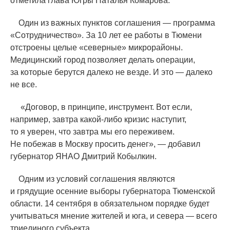
отметила глава Югры Наталья Комарова.
Один из важных пунктов соглашения — программа
«
Сотрудничество». За 10 лет ее работы в Тюмени
отстроены целые
«
северные» микрорайоны.
Медицинский город позволяет делать операции,
за которые берутся далеко не везде. И это — далеко
не все.
«
Договор, в принципе, инструмент. Вот если,
например, завтра какой-либо кризис наступит,
то я уверен, что завтра мы его переживем.
Не побежав в Москву просить денег», — добавил
губернатор ЯНАО Дмитрий Кобылкин.
Одним из условий соглашения являются
и грядущие осенние выборы губернатора Тюменской
области. 14 сентября в обязательном порядке будет
учитываться мнение жителей и юга, и севера — всего
триединого субъекта.