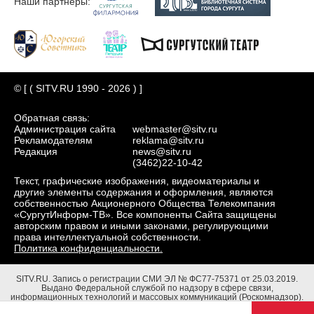
Наши партнеры:
© [ ( SITV.RU 1990 - 2026 ) ]
Обратная связь:
Администрация сайта
webmaster@sitv.ru
Рекламодателям
reklama@sitv.ru
Редакция
news@sitv.ru
(3462)22-10-42
Текст, графические изображения, видеоматериалы и
другие элементы содержания и оформления, являются
собственностью Акционерного Общества Телекомпания
«СургутИнформ-ТВ». Все компоненты Сайта защищены
авторским правом и иными законами, регулирующими
права интеллектуальной собственности.
Политика конфиденциальности.
SITV.RU.
Запись о регистрации СМИ ЭЛ № ФС77-75371 от 25.03.2019.
Выдано Федеральной службой по надзору в сфере связи,
информационных технологий и массовых коммуникаций (Роскомнадзор).
Учредители: Акционерное Общество Телекомпания "СургутИнформ-ТВ".