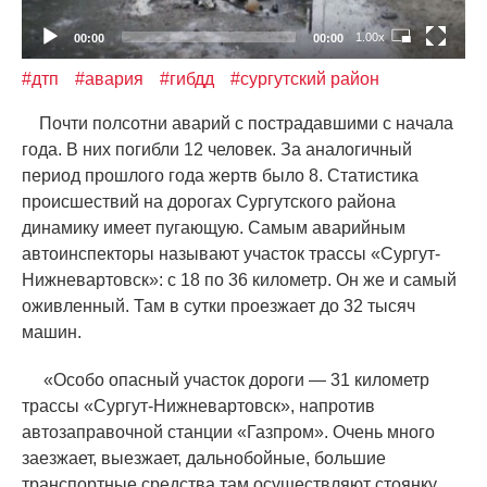
1.00x
00:00
00:00
#дтп
#авария
#гибдд
#сургутский район
Почти полсотни аварий с пострадавшими с начала
года. В них погибли 12 человек. За аналогичный
период прошлого года жертв было 8. Статистика
происшествий на дорогах Сургутского района
динамику имеет пугающую. Самым аварийным
автоинспекторы называют участок трассы
«
Сургут-
Нижневартовск»: с 18 по 36 километр. Он же и самый
оживленный. Там в сутки проезжает до 32 тысяч
машин.
«
Особо опасный участок дороги — 31 километр
трассы
«
Сургут-Нижневартовск», напротив
автозаправочной станции
«
Газпром». Очень много
заезжает, выезжает, дальнобойные, большие
транспортные средства там осуществляют стоянку