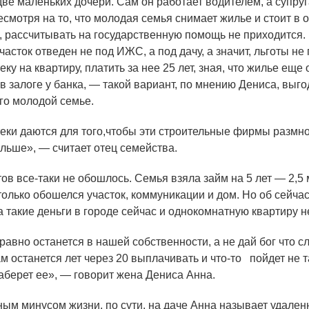
е маленьких дочери. Сам он работает водителем, а супруг
есмотря на то, что молодая семья снимает жилье и стоит в 
, рассчитывать на государственную помощь не приходится.
асток отведен не под ИЖС, а под дачу, а значит, льготы не
еку на квартиру, платить за нее 25 лет, зная, что жилье еще
 в залоге у банка, — такой вариант, по мнению Дениса, выго
его молодой семье.
еки даются для того,чтобы эти строительные фирмы размн
ольше», — считает отец семейства.
в все-таки не обошлось. Семья взяла займ на 5 лет — 2,5
только обошелся участок, коммуникации и дом. Но об сейчас
а такие деньги в городе сейчас и однокомнатную квартиру н
равно останется в нашей собственности, а не дай бог что сл
ам останется лет через 20 выплачивать и
что-то
пойдет не т
заберет ее», — говорит жена Дениса Анна.
м минусом жизни, по сути, на даче Анна называет удаленн