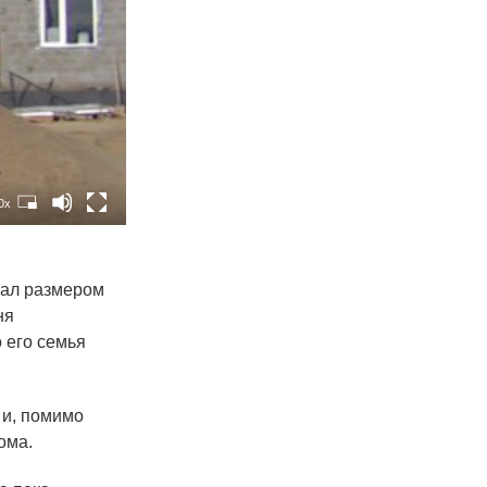
0x
зал размером
ня
 его семья
 и, помимо
ома.