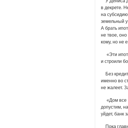
У Дениса дв
в декрете. Н
на субсидию
земельный уч
А брать ипот
не твое, оно
кому, но не 
«
Эти ипот
и строили б
Без кредито
именно во с
не жалеет. З
«
Дом все 
допустим, н
уйдет, банк 
Пока главны