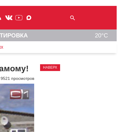
ТИРОВКА
20°C
кх
самому!
НАВЕРХ
9521 просмотров