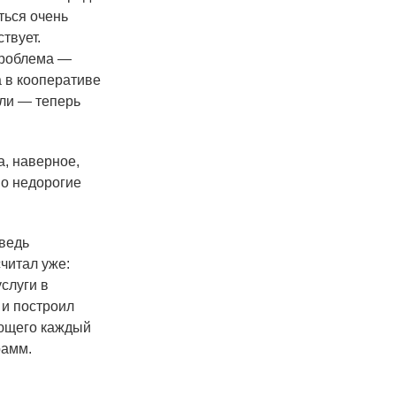
ться очень
твует.
проблема —
 в кооперативе
или — теперь
а, наверное,
но недорогие
 ведь
считал уже:
слуги в
 и построил
ающего каждый
рамм.