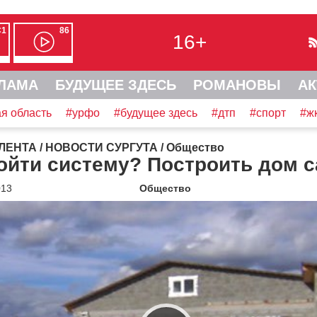
С1
86
16+
ЛАМА
БУДУЩЕЕ ЗДЕСЬ
РОМАНОВЫ
АК
я область
#урфо
#будущее здесь
#дтп
#спорт
#ж
ЛЕНТА
/
НОВОСТИ СУРГУТА
/
Общество
ойти систему? Построить дом 
013
Общество