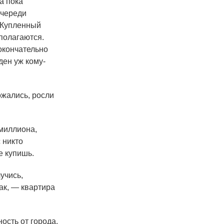
а пока
очереди
 Купленный
 полагаются.
 окончательно
ден уж кому-
ожались, росли
 миллиона,
 никто
е купишь.
учись,
ак, — квартира
ость от города.