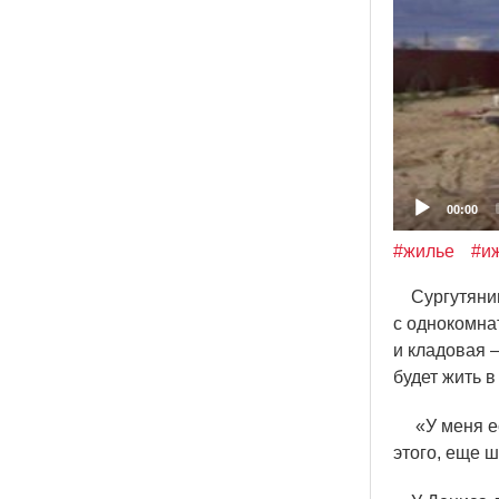
00:00
#жилье
#и
Сургутянин 
с однокомна
и кладовая 
будет жить в
«
У меня е
этого, еще ш