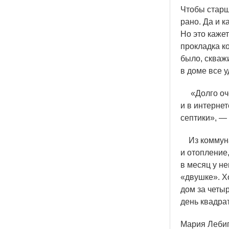
Чтобы старш
рано. Да и к
Но это каже
прокладка к
было, скваж
в доме все у
«
Долго оч
и в интерне
септики», —
Из коммунал
и отопление,
в месяц у не
«
двушке». Х
дом за четы
день квадра
Мария Леби