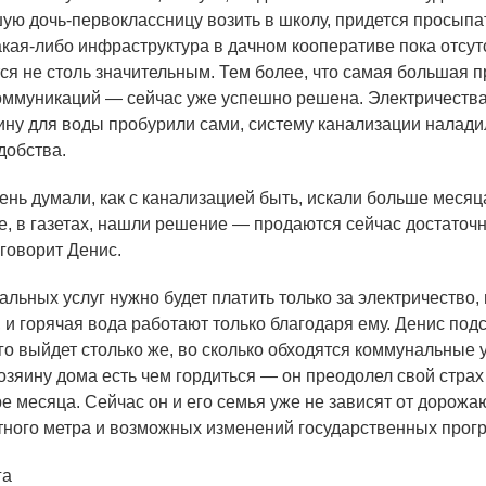
ую дочь-первоклассницу возить в школу, придется просыпа
акая-либо инфраструктура в дачном кооперативе пока отсутс
тся не столь значительным. Тем более, что самая большая 
оммуникаций — сейчас уже успешно решена. Электричества
ину для воды пробурили сами, систему канализации налад
добства.
ень думали, как с канализацией быть, искали больше месяц
те, в газетах, нашли решение — продаются сейчас достаточ
 говорит Денис.
ьных услуг нужно будет платить только за электричество,
 и горячая вода работают только благодаря ему. Денис под
го выйдет столько же, во сколько обходятся коммунальные у
озяину дома есть чем гордиться — он преодолел свой страх
ре месяца. Сейчас он и его семья уже не зависят от дорож
тного метра и возможных изменений государственных прог
га