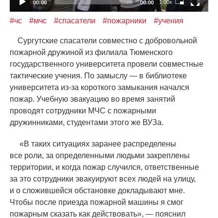
1.00x
00:00
00:00
#чс
#мчс
#спасатели
#пожарники
#учения
Сургутские спасатели совместно с добровольной
пожарной дружиной из филиала Тюменского
государственного университета провели совместные
тактические учения. По замыслу — в библиотеке
университета из-за короткого замыкания начался
пожар. Учебную эвакуацию во время занятий
проводят сотрудники МЧС с пожарными
дружинниками, студентами этого же ВУЗа.
«
В таких ситуациях заранее распределены
все роли, за определенными людьми закреплены
территории, и когда пожар случился, ответственные
за это сотрудники эвакуируют всех людей на улицу,
и о сложившейся обстановке докладывают мне.
Чтобы после приезда пожарной машины я смог
пожарным сказать как действовать», — пояснил