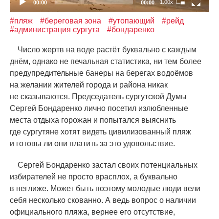
1.00x
00:00
00:00
#пляж
#береговая зона
#утопающий
#рейд
#администрация сургута
#бондаренко
Число жертв на воде растёт буквально с каждым
днём, однако не печальная статистика, ни тем более
предупредительные банеры на берегах водоёмов
на желании жителей города и района никак
не сказываются. Председатель сургутской Думы
Сергей Бондаренко лично посетил излюбленные
места отдыха горожан и попытался выяснить
где сургутяне хотят видеть цивилизованный пляж
и готовы ли они платить за это удовольствие.
Сергей Бондаренко застал своих потенциальных
избирателей не просто врасплох, а буквально
в неглиже. Может быть поэтому молодые люди вели
себя несколько скованно. А ведь вопрос о наличии
официального пляжа, вернее его отсутствие,