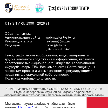
© [ ( SITV.RU 1990 - 2026 ) ]
Обратная связь:
Администрация сайта
webmaster@sitv.ru
Рекламодателям
reklama@sitv.ru
Редакция
news@sitv.ru
(3462)22-10-42
Текст, графические изображения, видеоматериалы и
другие элементы содержания и оформления, являются
собственностью Акционерного Общества Телекомпания
«СургутИнформ-ТВ». Все компоненты Сайта защищены
авторским правом и иными законами, регулирующими
права интеллектуальной собственности.
Политика конфиденциальности.
SITV.RU.
Запись о регистрации СМИ ЭЛ № ФС77-75371 от 25.03.2019.
Выдано Федеральной службой по надзору в сфере связи,
информационных технологий и массовых коммуникаций (Роскомнадзор).
Учредители: Акционерное Общество Телекомпания "СургутИнформ-ТВ".
Адрес редакции: 628403, Тюменская обл., ХМАО - Югра, г. Сургут, ул.
Мы используем cookie, чтобы сайт был
Маяковского, д. 16. Главный редактор: Чубенко В.Л.
лучше.
Что это?
На сайте используются