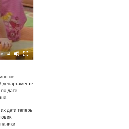
0x
многие
 В департаменте
 по дате
ьше.
 их дети теперь
ловек.
 паники