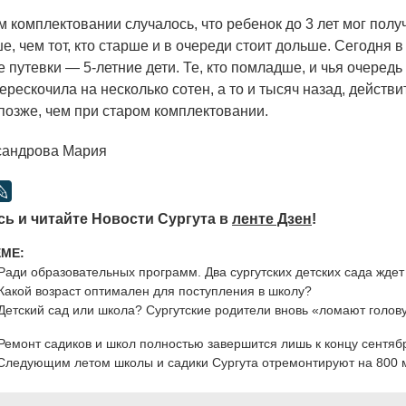
комплектовании случалось, что ребенок до 3 лет мог полу
е, чем тот, кто старше и в очереди стоит дольше. Сегодня 
 путевки — 5-летние дети. Те, кто помладше, и чья очередь
рескочила на несколько сотен, а то и тысяч назад, действи
 позже, чем при старом комплектовании.
сандрова Мария
ь и читайте Новости Сургута в
ленте Дзен
!
ЕМЕ:
Ради образовательных программ. Два сургутских детских сада жде
Какой возраст оптимален для поступления в школу?
Детский сад или школа? Сургутские родители вновь «ломают голов
Ремонт садиков и школ полностью завершится лишь к концу сентяб
Следующим летом школы и садики Сургута отремонтируют на 800 