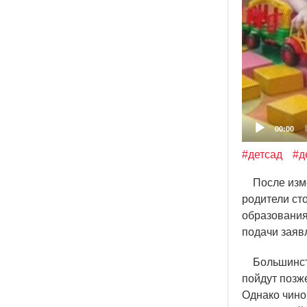
00:00
#детсад
#д
После измен
родители сто
образования
подачи заявл
Большинство
пойдут позж
Однако чино