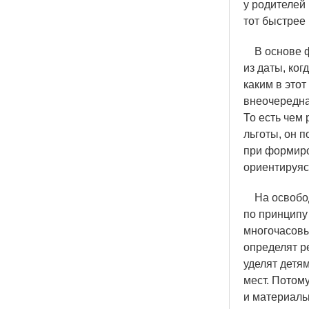
у родителей 
тот быстрее 
В основе ф
из даты, ко
каким в это
внеочередна
То есть чем
льготы, он п
при формиро
ориентируяс
На освобод
по принципу
многочасовы
определят р
уделят детям
мест. Потому
и материаль