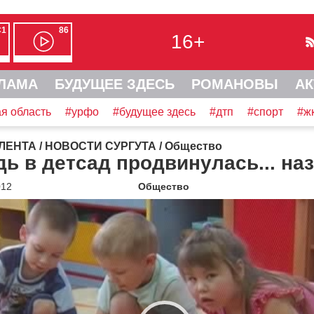
С1
86
16+
ЛАМА
БУДУЩЕЕ ЗДЕСЬ
РОМАНОВЫ
АК
я область
#урфо
#будущее здесь
#дтп
#спорт
#ж
ЛЕНТА
/
НОВОСТИ СУРГУТА
/
Общество
ь в детсад продвинулась... на
012
Общество