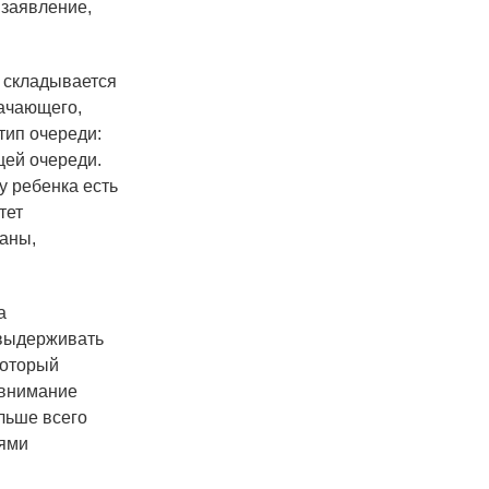
 заявление,
 складывается
начающего,
тип очереди:
щей очереди.
у ребенка есть
тет
даны,
а
 выдерживать
который
 внимание
ольше всего
иями