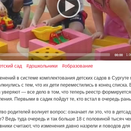
1.0
00:00
етский сад
#дошкольники
#образование
ений в системе комплектования детских садов в Сургуте 
лкнулись с тем, что их дети переместились в конец списка.
 уверяют — все дело в том, что теперь реестр формируется
ения. Первыми в садик пойдут те, кто встал в очередь ран
 родителей волнует вопрос: означает ли это, что в детсад
е? Ведь туда очередь и так больше 18 с половиной тысяч че
вники считают, что изменения давно назрели и поводов для