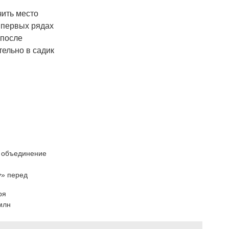
чить место
в первых рядах
 после
тельно в садик
т объединение
у» перед
ря
млн