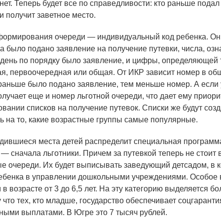
нет. Теперь будет все по справедливости: кто раньше подал
и получит заветное место.
ормирования очереди — индивидуальный код ребенка. Он
гда было подано заявление на получение путевки, числа, оз
т день по порядку было заявление, и цифры, определяющей 
я, первоочередная или общая. От ИКР зависит номер в об
 раньше было подано заявление, тем меньше номер. А если 
олучает еще и номер льготной очереди, что дает ему приори
вании списков на получение путевок. Списки же будут соз
ь на то, какие возрастные группы самые популярные.
ившиеся места детей распределит специальная программ
 — сначала льготники. Причем за путевкой теперь не стоит
е очереди. Их будет выписывать заведующий детсадом, в 
ебенка в управлении дошкольными учреждениями. Особое
 в возрасте от 3 до 6,5 лет. На эту категорию выделяется б
 что тех, кто младше, государство обеспечивает соцгарант
ными выплатами. В Югре это 7 тысяч рублей.