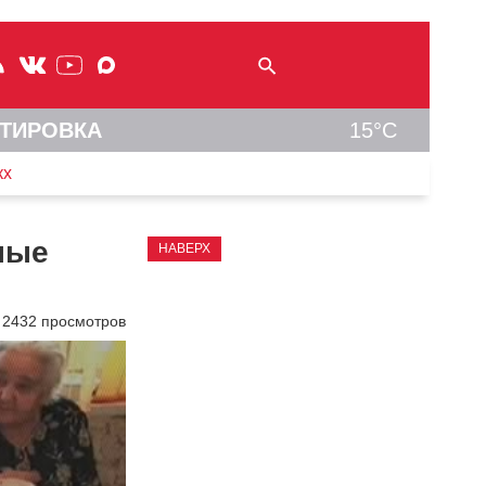
ТИРОВКА
15°C
кх
ные
НАВЕРХ
2432 просмотров