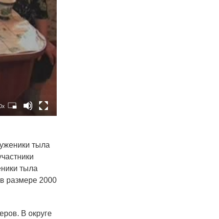
0x
руженики тыла
участники
еники тыла
в размере 2000
ров. В округе