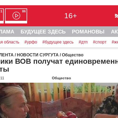
С1
86
16+
ЛАМА
БУДУЩЕЕ ЗДЕСЬ
РОМАНОВЫ
АК
я область
#урфо
#будущее здесь
#дтп
#спорт
#ж
ЛЕНТА
/
НОВОСТИ СУРГУТА
/
Общество
ники ВОВ получат единовремен
ты
011
Общество