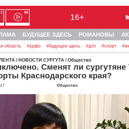
С1
86
16+
ЛАМА
БУДУЩЕЕ ЗДЕСЬ
РОМАНОВЫ
АК
я область
#урфо
#будущее здесь
#дтп
#спорт
#ж
ЛЕНТА
/
НОВОСТИ СУРГУТА
/
Общество
ключено. Сменят ли сургутяне
орты Краснодарского края?
017
Общество