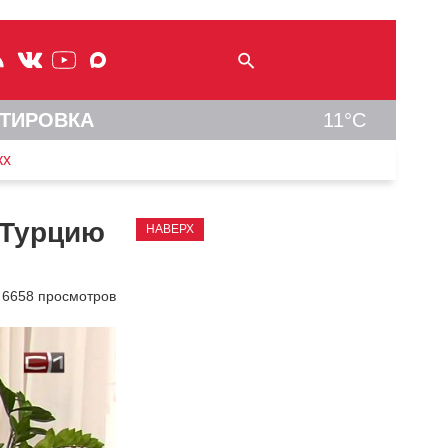
ТИРОВКА
11°C
кх
 Турцию
НАВЕРХ
6658 просмотров