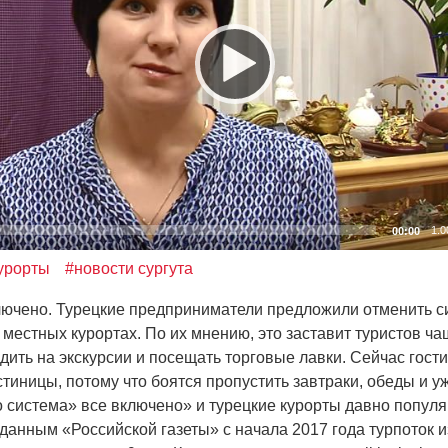
1.0
00:00
урорты
#новости сургута
чено. Турецкие предприниматели предложили отменить с
а местных курортах. По их мнению, это заставит туристов ч
здить на экскурсии и посещать торговые лавки. Сейчас гост
стиницы, потому что боятся пропустить завтраки, обеды и у
то система» все включено» и турецкие курорты давно попул
 данным
«
Российской газеты» с начала 2017 года турпоток 