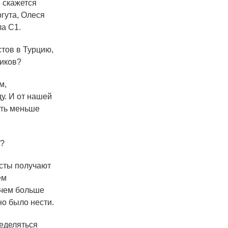
» скажется
гута, Олеся
а С1.
стов в Турцию,
ников?
м,
у. И от нашей
уть меньше
»?
исты получают
ем
 чем больше
но было нести.
ределяться