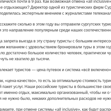
еличился почти в 9 раз. Как возможная отмена
«all
inclusive
ве отдыхающих? Директор одной из туристических фирм Сур
поделилась экспертным мнением с журналистами телеканал
скажите сколько в этом году вы отправили сургутских тури
ли это направление популярным среди наших соотечествен
 запрета выезда в эту страну туристы с большим интересо
им желанием с удовольствием бронировали туры в этом год
ло достаточно большое количество человек, практически ч
-чуть не хватило до тысячи.
лекает туристов — цена путевок и система
«
всё включено
к,
«
цена-качество», то есть за оптимальную стоимость тур
 пакет услуг. Наши российские туристы в большинстве сво
т именно отдых, максимально организованный, чтобы ни о
я не нужно было, никаких дополнительных расходов не нуж
умаете, при отмене системы
«all
inclusive», как будут расп