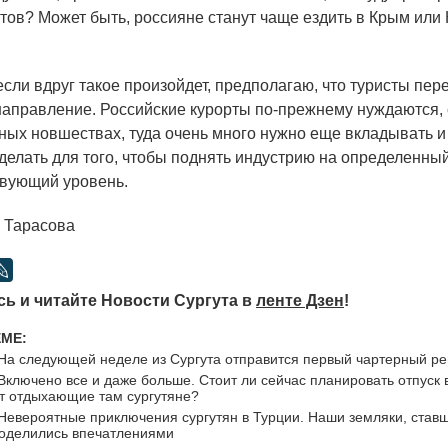
стов? Может быть, россияне станут чаще ездить в Крым или
сли вдруг такое произойдет, предполагаю, что туристы пер
правление. Российские курорты по-прежнему нуждаются, 
ных новшествах, туда очень много нужно еще вкладывать и 
делать для того, чтобы поднять индустрию на определенный
твующий уровень.
Тарасова
ь и читайте Новости Сургута в
ленте Дзен
!
ЕМЕ:
На следующей неделе из Сургута отправится первый чартерный ре
Включено все и даже больше. Стоит ли сейчас планировать отпуск в
ют отдыхающие там сургутяне?
Невероятные приключения сургутян в Турции. Наши земляки, став
поделились впечатлениями