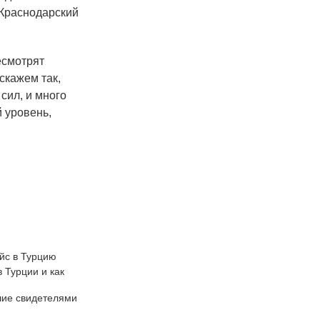
 Краснодарский
есмотрят
скажем так,
сил, и много
 уровень,
йс в Турцию
 Турции и как
шие свидетелями