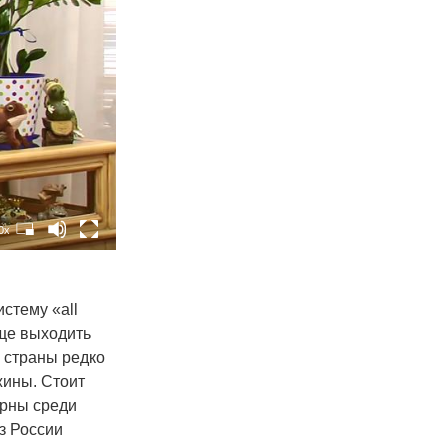
0x
истему
«all
аще выходить
и страны редко
жины. Стоит
ярны среди
из России