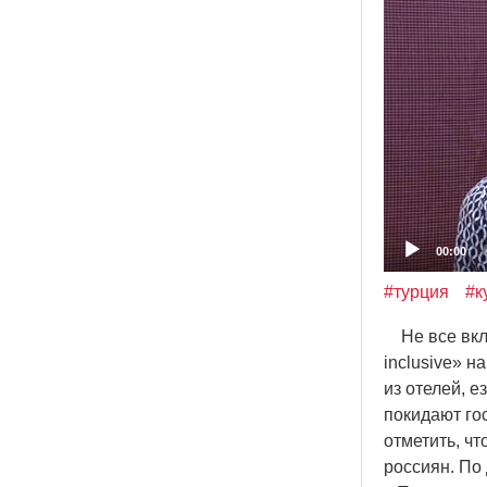
00:00
#турция
#к
Не все вклю
inclusive» н
из отелей, е
покидают го
отметить, ч
россиян. По