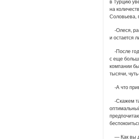
в Турцию ув
на количест
Соловьева, 
-Олеся, рас
и остается 
-После года
с еще больш
компании бы
тысячи, чуть
-А что прив
-Скажем та
оптимальный
предпочитаю
беспокоитьс
— Как вы д