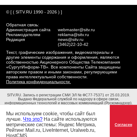
© [ ( SITV.RU 1990 - 2026 ) ]
Обратная связь:
Администрация сайта
webmaster@sitv.ru
Рекламодателям
reklama@sitv.ru
Редакция
news@sitv.ru
(3462)22-10-42
Текст, графические изображения, видеоматериалы и
другие элементы содержания и оформления, являются
собственностью Акционерного Общества Телекомпания
«СургутИнформ-ТВ». Все компоненты Сайта защищены
авторским правом и иными законами, регулирующими
права интеллектуальной собственности.
Политика конфиденциальности.
SITV.RU.
Запись о регистрации СМИ ЭЛ № ФС77-75371 от 25.03.2019.
Выдано Федеральной службой по надзору в сфере связи,
информационных технологий и массовых коммуникаций (Роскомнадзор).
Учредители: Акционерное Общество Телекомпания "СургутИнформ-ТВ".
Адрес редакции: 628403, Тюменская обл., ХМАО - Югра, г. Сургут, ул.
Мы используем cookie, чтобы сайт был
Маяковского, д. 16. Главный редактор: Чубенко В.Л.
лучше.
Что это?
На сайте используются
метрические системы: Яндекс Метрика,
Согласен
Рейтинг Mail.ru, LiveInternet, Uralweb.ru,
HostCMS