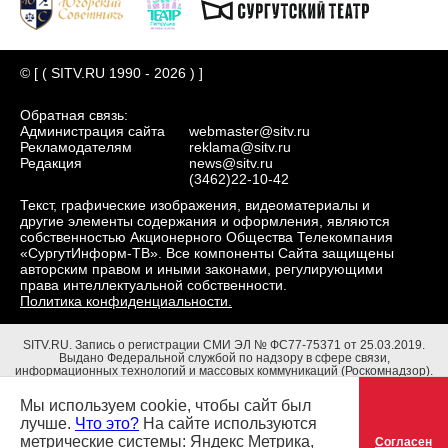
© [ ( SITV.RU 1990 - 2026 ) ]
Обратная связь:
Администрация сайта
webmaster@sitv.ru
Рекламодателям
reklama@sitv.ru
Редакция
news@sitv.ru
(3462)22-10-42
Текст, графические изображения, видеоматериалы и
другие элементы содержания и оформления, являются
собственностью Акционерного Общества Телекомпания
«СургутИнформ-ТВ». Все компоненты Сайта защищены
авторским правом и иными законами, регулирующими
права интеллектуальной собственности.
Политика конфиденциальности.
SITV.RU.
Запись о регистрации СМИ ЭЛ № ФС77-75371 от 25.03.2019.
Выдано Федеральной службой по надзору в сфере связи,
информационных технологий и массовых коммуникаций (Роскомнадзор).
Учредители: Акционерное Общество Телекомпания "СургутИнформ-ТВ".
Адрес редакции: 628403, Тюменская обл., ХМАО - Югра, г. Сургут, ул.
Мы используем cookie, чтобы сайт был
Маяковского, д. 16. Главный редактор: Чубенко В.Л.
лучше.
Что это?
На сайте используются
метрические системы: Яндекс Метрика,
Согласен