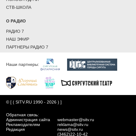
СТВ-ШКОЛА
О РАДИО
РАДИО 7
НАШ ЭФИР
ПАРТНЕРЫ РАДИО 7
Наши партнеры:
© [ ( SITV.RU 1990 - 2026 ) ]
Обратная связь:
Администрация сайта
webmaster@sitv.ru
Рекламодателям
reklama@sitv.ru
Редакция
news@sitv.ru
(3462)22-10-42