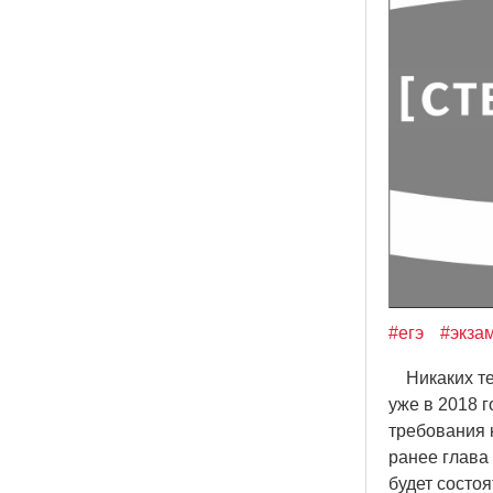
#егэ
#экза
Никаких тес
уже в 2018 г
требования 
ранее глава
будет состо