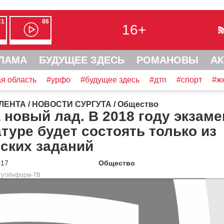
С1
86
16+
ЛАМА
БУДУЩЕЕ ЗДЕСЬ
РОМАНОВЫ
АК
я область
#урфо
#будущее здесь
#дтп
#спорт
#ж
ЛЕНТА
/
НОВОСТИ СУРГУТА
/
Общество
 новый лад. В 2018 году экзаме
туре будет состоять только из
ских заданий
017
Общество
ргутИнформ-ТВ