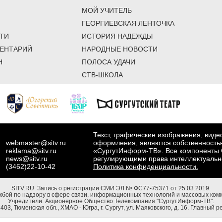
МОЙ УЧИТЕЛЬ
ГЕОРГИЕВСКАЯ ЛЕНТОЧКА
ТИ
ИСТОРИЯ НАДЕЖДЫ
ЕНТАРИЙ
НАРОДНЫЕ НОВОСТИ
Н
ПОЛОСА УДАЧИ
СТВ-ШКОЛА
Текст, графические изображения, вид
webmaster@sitv.ru
оформления, являются собственность
reklama@sitv.ru
«СургутИнформ-ТВ». Все компоненты 
news@sitv.ru
регулирующими права интеллектуальн
(3462)22-10-42
Политика конфиденциальности.
SITV.RU.
Запись о регистрации СМИ ЭЛ № ФС77-75371 от 25.03.2019.
бой по надзору в сфере связи, информационных технологий и массовых комм
Учредители: Акционерное Общество Телекомпания "СургутИнформ-ТВ".
03, Тюменская обл., ХМАО - Югра, г. Сургут, ул. Маяковского, д. 16. Главный р