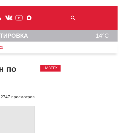
ТИРОВКА
14°C
кх
н по
НАВЕРХ
2747 просмотров