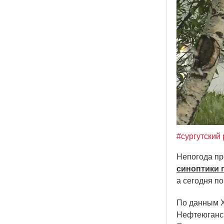
#сургутский
Непогода пр
синоптики 
а сегодня по
По данным Х
Нефтеюганск