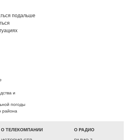
аться подальше
ться
туациях
е
дства и
ьной погоды
о района
О ТЕЛЕКОМПАНИИ
О РАДИО