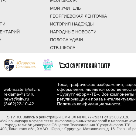
ТА
МОЯ ШКОЛА
МОЙ УЧИТЕЛЬ
ГЕОРГИЕВСКАЯ ЛЕНТОЧКА
ТИ
ИСТОРИЯ НАДЕЖДЫ
ЕНТАРИЙ
НАРОДНЫЕ НОВОСТИ
Н
ПОЛОСА УДАЧИ
СТВ-ШКОЛА
Текст, графические изображения, вид
webmaster@sitv.ru
оформления, являются собственность
reklama@sitv.ru
«СургутИнформ-ТВ». Все компоненты 
news@sitv.ru
регулирующими права интеллектуальн
(3462)22-10-42
Политика конфиденциальности.
SITV.RU.
Запись о регистрации СМИ ЭЛ № ФС77-75371 от 25.03.2019.
бой по надзору в сфере связи, информационных технологий и массовых комм
Учредители: Акционерное Общество Телекомпания "СургутИнформ-ТВ".
03, Тюменская обл., ХМАО - Югра, г. Сургут, ул. Маяковского, д. 16. Главный р