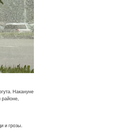
гута. Накануне
 районе,
.
 и грозы.