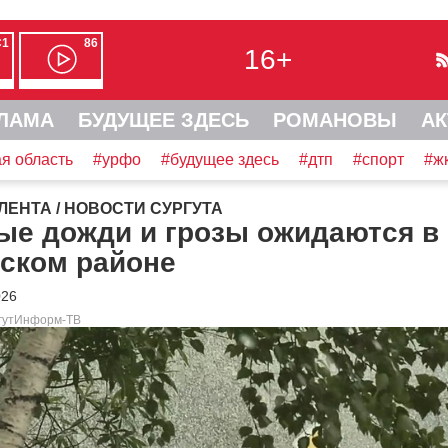
С1
86
16+
ЛАМА
БУДУЩЕЕ ЗДЕСЬ
РОМАНОВЫ
АК
я область
#урфо
#будущее здесь
#дтп
#спорт
#ж
ЛЕНТА
/
НОВОСТИ СУРГУТА
ые дожди и грозы ожидаются в
тском районе
026
ргутИнформ-ТВ