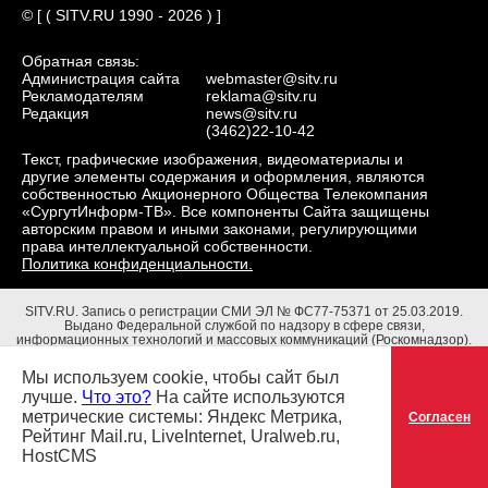
© [ ( SITV.RU 1990 - 2026 ) ]
Обратная связь:
Администрация сайта
webmaster@sitv.ru
Рекламодателям
reklama@sitv.ru
Редакция
news@sitv.ru
(3462)22-10-42
Текст, графические изображения, видеоматериалы и
другие элементы содержания и оформления, являются
собственностью Акционерного Общества Телекомпания
«СургутИнформ-ТВ». Все компоненты Сайта защищены
авторским правом и иными законами, регулирующими
права интеллектуальной собственности.
Политика конфиденциальности.
SITV.RU.
Запись о регистрации СМИ ЭЛ № ФС77-75371 от 25.03.2019.
Выдано Федеральной службой по надзору в сфере связи,
информационных технологий и массовых коммуникаций (Роскомнадзор).
Учредители: Акционерное Общество Телекомпания "СургутИнформ-ТВ".
Адрес редакции: 628403, Тюменская обл., ХМАО - Югра, г. Сургут, ул.
Мы используем cookie, чтобы сайт был
Маяковского, д. 16. Главный редактор: Чубенко В.Л.
лучше.
Что это?
На сайте используются
метрические системы: Яндекс Метрика,
Согласен
Рейтинг Mail.ru, LiveInternet, Uralweb.ru,
HostCMS