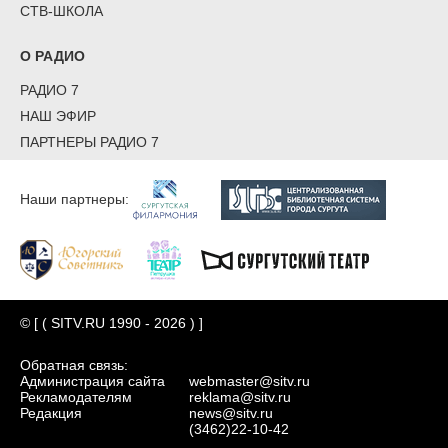
СТВ-ШКОЛА
О РАДИО
РАДИО 7
НАШ ЭФИР
ПАРТНЕРЫ РАДИО 7
Наши партнеры:
© [ ( SITV.RU 1990 - 2026 ) ]
Обратная связь:
Администрация сайта
webmaster@sitv.ru
Рекламодателям
reklama@sitv.ru
Редакция
news@sitv.ru
(3462)22-10-42