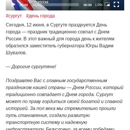
1.00x
00:00
00:00
#сургут
#день города
Сегодня, 12 июня, в Сургуте празднуется День
города — праздник традиционно совпал с Днем
России. В этот важный для города день к жителям
обратился заместитель губернатора Югры Вадим
Шувалов.
— Дорогие сургутяне!
Поздравляю Вас с главным государственным
праздником нашей страны — Днем России, который
традиционно совпадает с Днем города. Сургут
может по праву гордиться своей богатой и славной
историей. За пол века мы стремительно прошли
путь становления, создали развитую
транспортную систему и надежную
инфраструктуру. Безусловно, за всеми победами