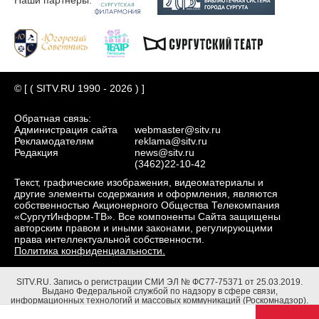
© [ ( SITV.RU 1990 - 2026 ) ]
Обратная связь:
Администрация сайта
webmaster@sitv.ru
Рекламодателям
reklama@sitv.ru
Редакция
news@sitv.ru
(3462)22-10-42
Текст, графические изображения, видеоматериалы и
другие элементы содержания и оформления, являются
собственностью Акционерного Общества Телекомпания
«СургутИнформ-ТВ». Все компоненты Сайта защищены
авторским правом и иными законами, регулирующими
права интеллектуальной собственности.
Политика конфиденциальности.
SITV.RU.
Запись о регистрации СМИ ЭЛ № ФС77-75371 от 25.03.2019.
Выдано Федеральной службой по надзору в сфере связи,
информационных технологий и массовых коммуникаций (Роскомнадзор).
Учредители: Акционерное Общество Телекомпания "СургутИнформ-ТВ".