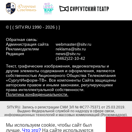
© [ ( SITV.RU 1990 - 2026 ) ]
Обратная связь:
Администрация сайта
webmaster@sitv.ru
Рекламодателям
reklama@sitv.ru
Редакция
news@sitv.ru
(3462)22-10-42
Текст, графические изображения, видеоматериалы и
другие элементы содержания и оформления, являются
собственностью Акционерного Общества Телекомпания
«СургутИнформ-ТВ». Все компоненты Сайта защищены
авторским правом и иными законами, регулирующими
права интеллектуальной собственности.
Политика конфиденциальности.
SITV.RU.
Запись о регистрации СМИ ЭЛ № ФС77-75371 от 25.03.2019.
Выдано Федеральной службой по надзору в сфере связи,
информационных технологий и массовых коммуникаций (Роскомнадзор).
Учредители: Акционерное Общество Телекомпания "СургутИнформ-ТВ".
Адрес редакции: 628403, Тюменская обл., ХМАО - Югра, г. Сургут, ул.
Мы используем cookie, чтобы сайт был
Маяковского, д. 16. Главный редактор: Чубенко В.Л.
лучше.
Что это?
На сайте используются