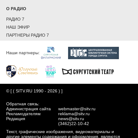
О РАДИО
РАДИО 7
НАШ ЭФИР
ПАРТНЕРЫ РАДИО 7
Наши партнеры:
© [ ( SITV.RU 1990 - 2026 ) ]
Обратная связь:
Администрация сайта
webmaster@sitv.ru
Рекламодателям
reklama@sitv.ru
Редакция
news@sitv.ru
(3462)22-10-42
Текст, графические изображения, видеоматериалы и
другие элементы содержания и оформления, являются