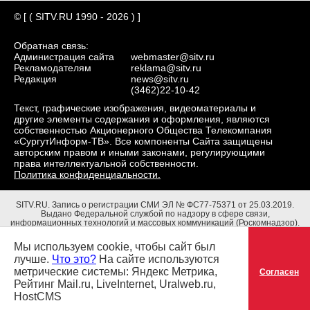
© [ ( SITV.RU 1990 - 2026 ) ]
Обратная связь:
Администрация сайта
webmaster@sitv.ru
Рекламодателям
reklama@sitv.ru
Редакция
news@sitv.ru
(3462)22-10-42
Текст, графические изображения, видеоматериалы и
другие элементы содержания и оформления, являются
собственностью Акционерного Общества Телекомпания
«СургутИнформ-ТВ». Все компоненты Сайта защищены
авторским правом и иными законами, регулирующими
права интеллектуальной собственности.
Политика конфиденциальности.
SITV.RU.
Запись о регистрации СМИ ЭЛ № ФС77-75371 от 25.03.2019.
Выдано Федеральной службой по надзору в сфере связи,
информационных технологий и массовых коммуникаций (Роскомнадзор).
Учредители: Акционерное Общество Телекомпания "СургутИнформ-ТВ".
Адрес редакции: 628403, Тюменская обл., ХМАО - Югра, г. Сургут, ул.
Мы используем cookie, чтобы сайт был
Маяковского, д. 16. Главный редактор: Чубенко В.Л.
лучше.
Что это?
На сайте используются
метрические системы: Яндекс Метрика,
Согласен
Рейтинг Mail.ru, LiveInternet, Uralweb.ru,
HostCMS