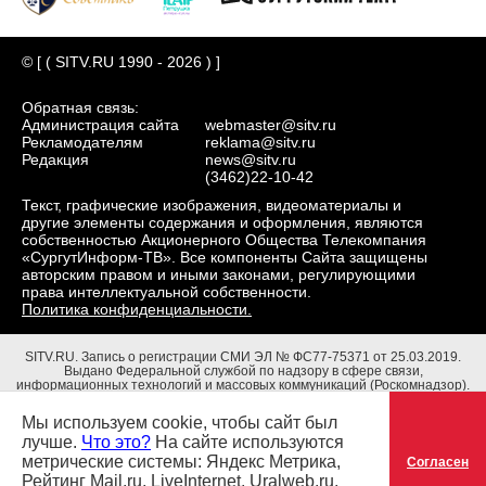
© [ ( SITV.RU 1990 - 2026 ) ]
Обратная связь:
Администрация сайта
webmaster@sitv.ru
Рекламодателям
reklama@sitv.ru
Редакция
news@sitv.ru
(3462)22-10-42
Текст, графические изображения, видеоматериалы и
другие элементы содержания и оформления, являются
собственностью Акционерного Общества Телекомпания
«СургутИнформ-ТВ». Все компоненты Сайта защищены
авторским правом и иными законами, регулирующими
права интеллектуальной собственности.
Политика конфиденциальности.
SITV.RU.
Запись о регистрации СМИ ЭЛ № ФС77-75371 от 25.03.2019.
Выдано Федеральной службой по надзору в сфере связи,
информационных технологий и массовых коммуникаций (Роскомнадзор).
Учредители: Акционерное Общество Телекомпания "СургутИнформ-ТВ".
Адрес редакции: 628403, Тюменская обл., ХМАО - Югра, г. Сургут, ул.
Мы используем cookie, чтобы сайт был
Маяковского, д. 16. Главный редактор: Чубенко В.Л.
лучше.
Что это?
На сайте используются
метрические системы: Яндекс Метрика,
Согласен
Рейтинг Mail.ru, LiveInternet, Uralweb.ru,