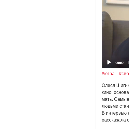
00:00
#югра
#сво
Олеся Шигин
кино, основ
мать. Самые
людьми стан
В интервью
рассказала 