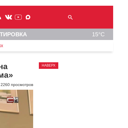
ТИРОВКА
15°C
кх
на
НАВЕРХ
ма»
2260 просмотров