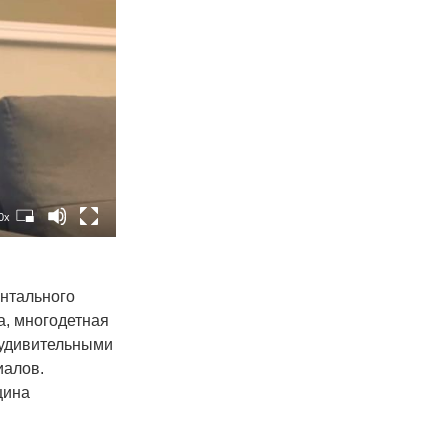
0x
ентального
а, многодетная
 удивительными
иалов.
щина