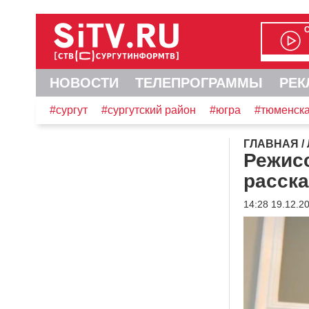
НОВОСТИ
ТЕЛЕПРОГРАММЫ
РЕК
#сургут
#сургутский район
#югра
#тюменска
ГЛАВНАЯ
/
Режис
расск
14:28 19.12.2
Видеоплеер