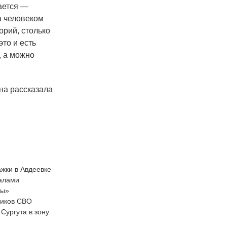
ается —
а человеком
орий, столько
то и есть
, а можно
на рассказала
жки в Авдеевке
иалами
ры»
ников СВО
Сургута в зону