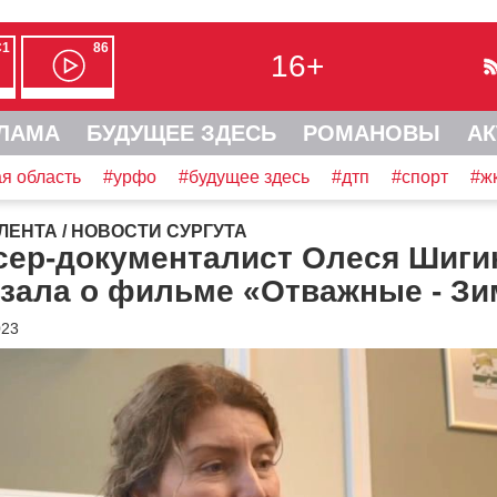
С1
86
16+
ЛАМА
БУДУЩЕЕ ЗДЕСЬ
РОМАНОВЫ
АК
я область
#урфо
#будущее здесь
#дтп
#спорт
#ж
ЛЕНТА
/
НОВОСТИ СУРГУТА
сер-документалист Олеся Шиги
азала о фильме «Отважные - Зи
023