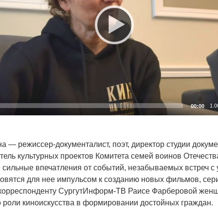
1.0
00:00
а — режиссер-документалист, поэт, директор студии докум
атель культурных проектов Комитета семей воинов Отечеств
 сильные впечатления от событий, незабываемых встреч с
овятся для нее импульсом к созданию новых фильмов, сер
 корреспонденту СургутИнформ-ТВ Раисе Фарберовой жен
о роли киноискусства в формировании достойных граждан.