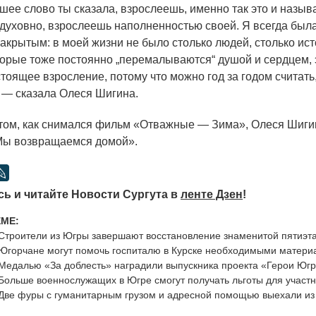
шее слово ты сказала, взрослеешь, именно так это и назыв
духовно, взрослеешь наполненностью своей. Я всегда был
закрытым: в моей жизни не было столько людей, столько ист
торые тоже постоянно „перемалываются“ душой и сердцем, э
стоящее взросление, потому что можно год за годом считать
 — сказала Олеся Шигина.
том, как снимался фильм
«Отважные
— Зима», Олеся Шиги
Мы
возвращаемся домой».
ь и читайте Новости Сургута в
ленте Дзен
!
ЕМЕ:
Строители из Югры завершают восстановление знаменитой пятиэта
Югорчане могут помочь госпиталю в Курске необходимыми матер
Медалью «За доблесть» наградили выпускника проекта «Герои Юг
Больше военнослужащих в Югре смогут получать льготы для участ
Две фуры с гуманитарным грузом и адресной помощью выехали из 