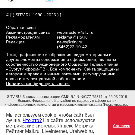
© [ ( SITV.RU 1990 - 2026 ) ]
Обратная связь:
Администрация сайта
webmaster@sitv.ru
Рекламодателям
reklama@sitv.ru
Редакция
news@sitv.ru
(3462)22-10-42
Текст, графические изображения, видеоматериалы и
другие элементы содержания и оформления, являются
собственностью Акционерного Общества Телекомпания
«СургутИнформ-ТВ». Все компоненты Сайта защищены
авторским правом и иными законами, регулирующими
права интеллектуальной собственности.
Политика конфиденциальности.
SITV.RU.
Запись о регистрации СМИ ЭЛ № ФС77-75371 от 25.03.2019.
Выдано Федеральной службой по надзору в сфере связи,
информационных технологий и массовых коммуникаций (Роскомнадзор).
Учредители: Акционерное Общество Телекомпания "СургутИнформ-ТВ".
Адрес редакции: 628403, Тюменская обл., ХМАО - Югра, г. Сургут, ул.
Мы используем cookie, чтобы сайт был
Маяковского, д. 16. Главный редактор: Чубенко В.Л.
лучше.
Что это?
На сайте используются
метрические системы: Яндекс Метрика,
Согласен
Рейтинг Mail.ru, LiveInternet, Uralweb.ru,