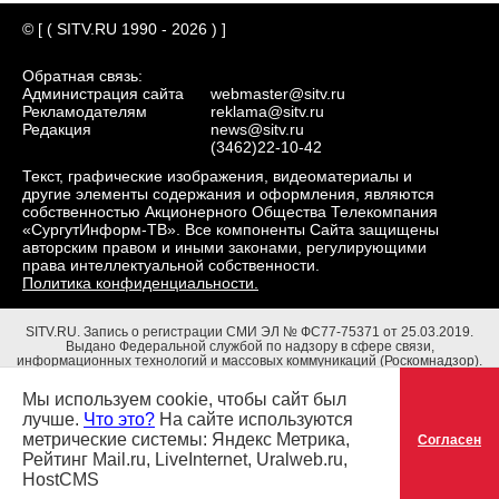
© [ ( SITV.RU 1990 - 2026 ) ]
Обратная связь:
Администрация сайта
webmaster@sitv.ru
Рекламодателям
reklama@sitv.ru
Редакция
news@sitv.ru
(3462)22-10-42
Текст, графические изображения, видеоматериалы и
другие элементы содержания и оформления, являются
собственностью Акционерного Общества Телекомпания
«СургутИнформ-ТВ». Все компоненты Сайта защищены
авторским правом и иными законами, регулирующими
права интеллектуальной собственности.
Политика конфиденциальности.
SITV.RU.
Запись о регистрации СМИ ЭЛ № ФС77-75371 от 25.03.2019.
Выдано Федеральной службой по надзору в сфере связи,
информационных технологий и массовых коммуникаций (Роскомнадзор).
Учредители: Акционерное Общество Телекомпания "СургутИнформ-ТВ".
Адрес редакции: 628403, Тюменская обл., ХМАО - Югра, г. Сургут, ул.
Мы используем cookie, чтобы сайт был
Маяковского, д. 16. Главный редактор: Чубенко В.Л.
лучше.
Что это?
На сайте используются
метрические системы: Яндекс Метрика,
Согласен
Рейтинг Mail.ru, LiveInternet, Uralweb.ru,
HostCMS