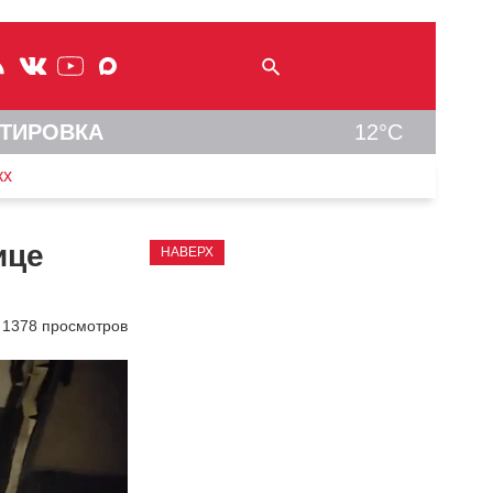
ТИРОВКА
12°C
кх
ице
НАВЕРХ
1378 просмотров