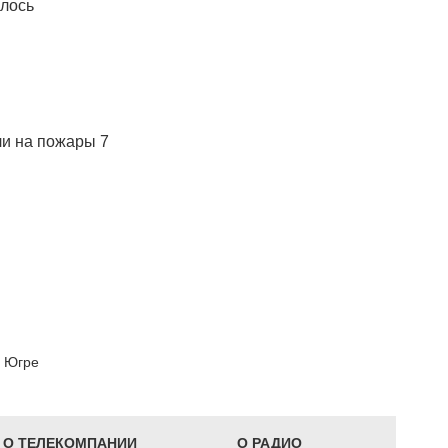
шлось
ли на пожары 7
в Югре
О ТЕЛЕКОМПАНИИ
О РАДИО