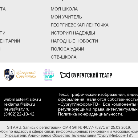
ТА
МОЯ ШКОЛА
МОЙ УЧИТЕЛЬ
ГЕОРГИЕВСКАЯ ЛЕНТОЧКА
ТИ
ИСТОРИЯ НАДЕЖДЫ
ЕНТАРИЙ
НАРОДНЫЕ НОВОСТИ
Н
ПОЛОСА УДАЧИ
СТВ-ШКОЛА
Текст, графические изображения, вид
webmaster@sitv.ru
оформления, являются собственность
reklama@sitv.ru
«СургутИнформ-ТВ». Все компоненты 
news@sitv.ru
регулирующими права интеллектуальн
(3462)22-10-42
Политика конфиденциальности.
SITV.RU.
Запись о регистрации СМИ ЭЛ № ФС77-75371 от 25.03.2019.
бой по надзору в сфере связи, информационных технологий и массовых комм
Учредители: Акционерное Общество Телекомпания "СургутИнформ-ТВ".