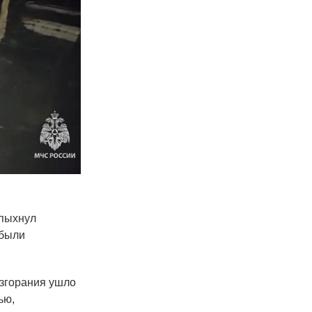
спыхнул
ибыли
озгорания ушло
ью,