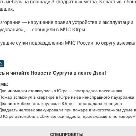
сь мебель на площади 3 квадратных метра. К счастью, обо
авших.
згорания — нарушение правил устройства и эксплуатации
удования», — сообщили в МЧС Югры.
нувшие сутки подразделения МЧС России по округу выезжа
ь и читайте Новости Сургута в
ленте Дзен
!
ЕМЕ:
Две иномарки столкнулись в Югре — пострадала пассажирка
Пожар вспыхнул в квартире в Югре из-за неисправного пауэрбанка
Два автомобиля столкнулись в Югре — пострадала женщина
Двадцать человек эвакуировали при пожаре в многоэтажном доме 
В Югре автомобиль сбил велосипедиста, проезжавшего по «зебре»
СПЕЦПРОЕКТЫ