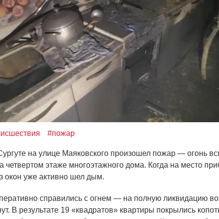
оисшествия
#пожар
Сургуте на улице Маяковского произошел пожар — огонь в
на четвертом этаже многоэтажного дома. Когда на место пр
з окон уже активно шел дым.
перативно справились с огнем — на полную ликвидацию в
ут. В результате 19
«квадратов
» квартиры покрылись копот