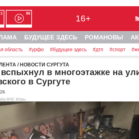
С1
86
16+
ЛАМА
БУДУЩЕЕ ЗДЕСЬ
РОМАНОВЫ
АК
я область
#урфо
#будущее здесь
#дтп
#спорт
#ж
ЛЕНТА
/
НОВОСТИ СУРГУТА
вспыхнул в многоэтажке на ул
ского в Сургуте
026
ужба МЧС Югры