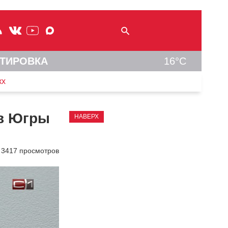
ТИРОВКА
16°C
кх
ов Югры
НАВЕРХ
3417 просмотров