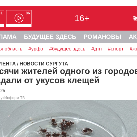
С1
86
16+
ЛАМА
БУДУЩЕЕ ЗДЕСЬ
РОМАНОВЫ
АК
я область
#урфо
#будущее здесь
#дтп
#спорт
#ж
ЛЕНТА
/
НОВОСТИ СУРГУТА
сячи жителей одного из город
дали от укусов клещей
025
ргутИнформ-ТВ