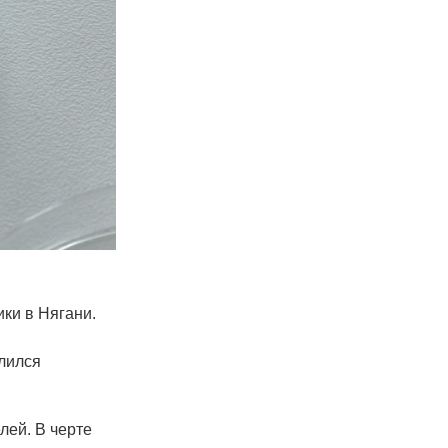
ки в Нягани.
лился
лей. В черте