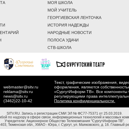
ТА
МОЯ ШКОЛА
МОЙ УЧИТЕЛЬ
ГЕОРГИЕВСКАЯ ЛЕНТОЧКА
ТИ
ИСТОРИЯ НАДЕЖДЫ
ЕНТАРИЙ
НАРОДНЫЕ НОВОСТИ
Н
ПОЛОСА УДАЧИ
СТВ-ШКОЛА
Текст, графические изображения, вид
webmaster@sitv.ru
оформления, являются собственность
reklama@sitv.ru
«СургутИнформ-ТВ». Все компоненты 
news@sitv.ru
регулирующими права интеллектуальн
(3462)22-10-42
Политика конфиденциальности.
SITV.RU.
Запись о регистрации СМИ ЭЛ № ФС77-75371 от 25.03.2019.
бой по надзору в сфере связи, информационных технологий и массовых комм
Учредители: Акционерное Общество Телекомпания "СургутИнформ-ТВ".
03, Тюменская обл., ХМАО - Югра, г. Сургут, ул. Маяковского, д. 16. Главный р