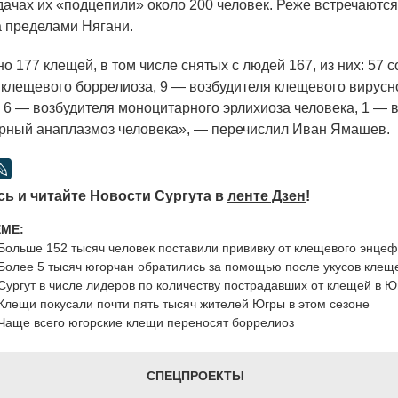
дачах их
«подцепили
» около 200 человек. Реже встречаютс
а пределами Нягани.
но
177 клещей, в том числе снятых с людей 167, из них: 57 
 клещевого боррелиоза, 9 — возбудителя клещевого вирусн
 6 — возбудителя моноцитарного эрлихиоза человека, 1 — 
рный анаплазмоз человека», — перечислил Иван Ямашев.
ь и читайте Новости Сургута в
ленте Дзен
!
ЕМЕ:
Больше 152 тысяч человек поставили прививку от клещевого энце
Более 5 тысяч югорчан обратились за помощью после укусов клещ
Сургут в числе лидеров по количеству пострадавших от клещей в Ю
Клещи покусали почти пять тысяч жителей Югры в этом сезоне
Чаще всего югорские клещи переносят боррелиоз
СПЕЦПРОЕКТЫ