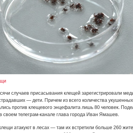
ещи
сячи случаев присасывания клещей зарегистрировали меди
страдавших — дети. Причем из всего количества укушенных
лись против клещевого энцефалита лишь 80 человек. Поде
 в своем телеграм-канале глава города Иван Ямашев.
клещи атакуют в лесах — там их встретили больше 260 жите