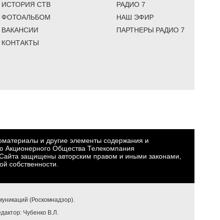
ИСТОРИЯ СТВ
РАДИО 7
ФОТОАЛЬБОМ
НАШ ЭФИР
ВАКАНСИИ
ПАРТНЕРЫ РАДИО 7
КОНТАКТЫ
еоматериалы и другие элементы содержания и
ю Акционерного Общества Телекомпания
Сайта защищены авторским правом и иными законами,
ой собственности.
уникаций (Роскомнадзор).
едактор: Чубенко В.Л.