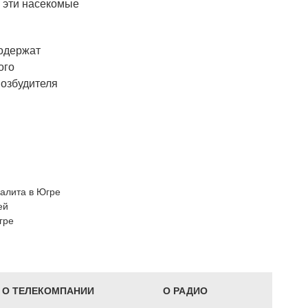
я эти насекомые
содержат
ого
возбудителя
фалита в Югре
ей
гре
О ТЕЛЕКОМПАНИИ
О РАДИО