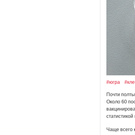
#югра
#кл
Почти полты
Около 60 по
вакцинирова
статистикой
Чаще всего 