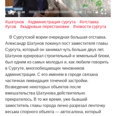
1.00x
00:00
00:00
#шатунов
#администрация сургута
#отставка
#усов
#кадровые перестановки
#новости сургута
В Сургутской мэрии очередная большая отставка.
Александр Шатунов покинул пост заместителя главы
Сургута, который он занимал чуть больше двух лет.
Шатунов курировал строительный и земельный блоки,
был одним из самых молодых и, как любили говорить
в Сургуте, многообещающих чиновников
администрации. С его именем в городе связана
частичная ликвидация точечной застройки.
Возведение некоторых объектов после
вмешательства Шатунова действительно
прекратилось. В то же время, уже бывший
заместитель главы города лично разрезал ленточку
весьма спорного объекта — автосалона, который